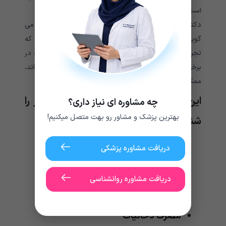
است که نشان می دهد این میزان شایع است.
دکتر ناتاشا بهویان، پزشک خانواده پزشک در این باره می
گوید: این مطالعه مهم است، زیرا واقعاً نشان می دهد که
تجربه عوارض جدی قلبی پس از ابتلا به آنفلوانزا – از جمله در
برخی از افراد که قبلاً هیچ بیماری مزمن سلامتی نداشته اند،
ممکن است رایج باشد.
این تیم همچنین تعدادی از عوامل خطر را
چه مشاوره ای نیاز داری؟
بهترین پزشک و مشاور رو بهت متصل میکنیم!
شناسایی کرده اند، از جمله:
چاقی
دریافت مشاوره پزشکی
دیابت
سن بالاتر
دریافت مشاوره روانشناسی
بیماری قلبی
بیماری کلیوی
مصرف دخانیات