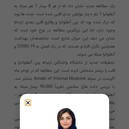
یک مطالعه جدید نشان داد که از هر 8 بیمار 1 نفر مبتلا به
آنفلوانزا 1 نفر دچار عوارض جدی قلبی شده است. مدت ها بود
که درک شده بود که بین آنفلوانزا و وقایع قلبی بعدی ارتباط
وجود دارد، اما این بزرگترین مطالعه در نوع خود است که
نشان می دهد این میزان شایع است. متخصصان بهداشت
همچنین نگران افرادی هستند که در یک فصل به COVID-19 و
آنفلوانزا مبتلا می شوند.
تحقیقات جدید از دانشگاه واشنگتن ارتباط بین آنفلولانزا و
قلب را بیشتر مشخص کرده است.
این مطالعه که
در اواخر ماه
آگوست در مجله Annals of Internal Medicine منتشر شد،
با بررسی داده های سلامتی تقریباً 90،000 بیمار مبتلا به
آنفلوآنزا دریافت که حدود 12 درصد – یا از هر 8 نفر 1 نفر –
بلافاصله پس از تشخیص آنفلوانزا، دچار عوارض جدی قلبی
می شوند.
مدت ها بود که درک شده بود که بین آنفلوانزا و وقایع قلبی
بعدی ارتباط وجود دارد، اما این بزرگترین مطالعه در نوع خود