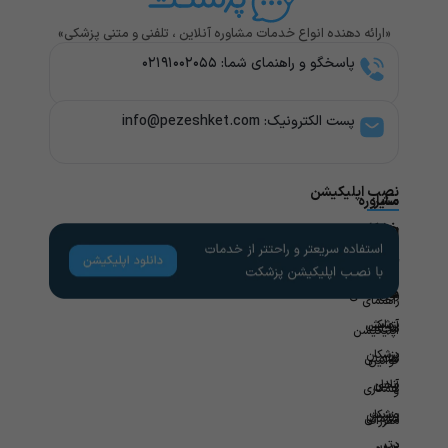
«ارائه دهنده انواع خدمات مشاوره آنلاین ، تلفنی و متنی پزشکی»
پاسخگو و راهنمای شما: ۰۲۱۹۱۰۰۲۰۵۵
پست الکترونیک: info@pezeshket.com​
نصب اپلیکیشن
سایر
مشاوره
پزشکی
خدمات
لینک
راهنمای
های
کاربران
مشاوره
تخصص
مفید
های
روانشناسی
راهنمای
پزشکی
آزمایش
مجله
اپلیکیشن
در
پزشکان
سلامتی
قوانین
محل
آنلاین
همکاری
و
ویزیت
پزشکان
سازمانی
مقررات
در
برتر