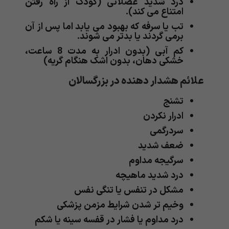
درد شدید عضلانی (کودک از راه رفتن
امتناع می کند).
تب یا سرفه که بهبود می یابد اما پس از آن
برمی گردند یا بدتر می شوند.
کم آبی (بدون ادرار به مدت 8 ساعت،
خشکی دهان، بدون اشک هنگام گریه)
علائم هشدار دهنده در بزرگسالان
تشنج
ادرار نکردن
سردرگمی
ضعف شدید
سرگیجه مداوم
درد شدید ماهیچه
مشکل در تنفس یا تنگی نفس
وخیم تر شدن شرایط مزمن پزشکی
درد مداوم یا فشار در قفسه سینه یا شکم