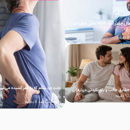
مال چقدر است؟ چه زمانی خطرناک
8
دقیقه
رایج
12
دقیقه
مدت مطالعه:
8
دقیقه