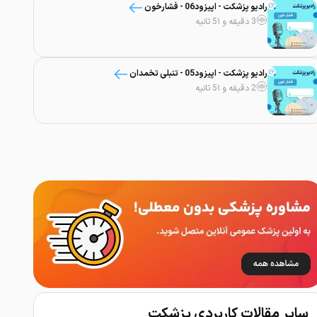
رادیو پزشکت - اپیزود06 - فشارخون
3 دقیقه و 5۱ ثانیه
رادیو پزشکت - اپیزود05 - تنبلی تخمدان
2 دقیقه و 5۱ ثانیه
سایر مقالات کاربردی پزشکت