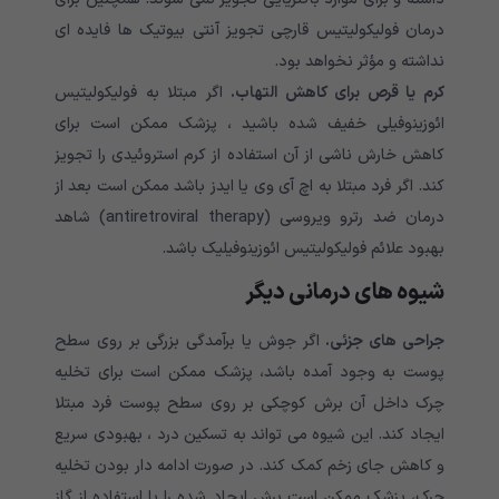
درمان فولیکولیتیس قارچی تجویز آنتی بیوتیک ها فایده ای
نداشته و مؤثر نخواهد بود.
کرم یا قرص برای کاهش التهاب.
اگر مبتلا به فولیکولیتیس
ائوزینوفیلی خفیف شده باشید ، پزشک ممکن است برای
کاهش خارش ناشی از آن استفاده از کرم استروئیدی را تجویز
کند. اگر فرد مبتلا به اچ آی وی یا ایدز باشد ممکن است بعد از
درمان ضد رترو ویروسی (antiretroviral therapy) شاهد
بهبود علائم فولیکولیتیس ائوزینوفیلیک باشد.
شیوه های درمانی دیگر
جراحی های جزئی.
اگر جوش یا برآمدگی بزرگی بر روی سطح
پوست به وجود آمده باشد، پزشک ممکن است برای تخلیه
چرک داخل آن برش کوچکی بر روی سطح پوست فرد مبتلا
ایجاد کند. این شیوه می تواند به تسکین درد ، بهبودی سریع
و کاهش جای زخم کمک کند. در صورت ادامه دار بودن تخلیه
چرک، پزشک ممکن است برش ایجاد شده را با استفاده از گاز