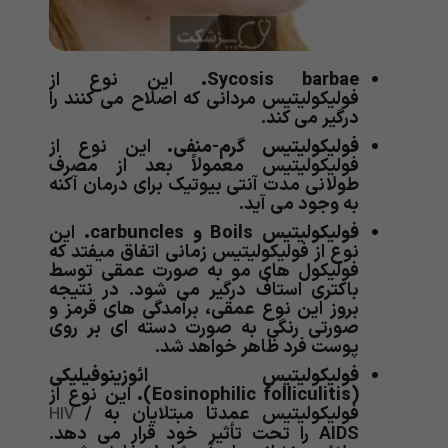
Sycosis barbae
.
این نوع از
فولیکولیتیس مردانی که اصلاح می کنند را
درگیر می کند.
فولیکولیتیس گرم-منفی.
این نوع از
فولیکولیتیس معمولاً بعد از مصرف
طولانی مدت آنتی بیوتیک برای درمان آکنه
به وجود می آید.
فولیکولیتیس
Boils
و
carbuncles
.
این
نوع از فولیکولیتیس زمانی اتفاق میفتد که
فولیکول های مو به صورت عمقی توسط
باکتری استاف درگیر می شود. در نتیجه
بروز این نوع عمقی، برآمدگی های قرمز و
صورتی رنگی به صورت دسته ای بر روی
پوست فرد ظاهر خواهد شد.
فولیکولیتیس ائوزینوفیلیکی
(Eosinophilic folliculitis)
.
این نوع از
فولیکولیتیس عمدتا مبتلایان به
/
HIV
AIDS را تحت تأثیر خود قرار می دهد.