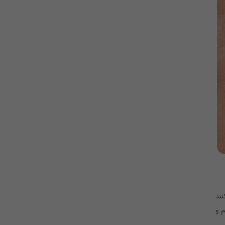
نند
 و