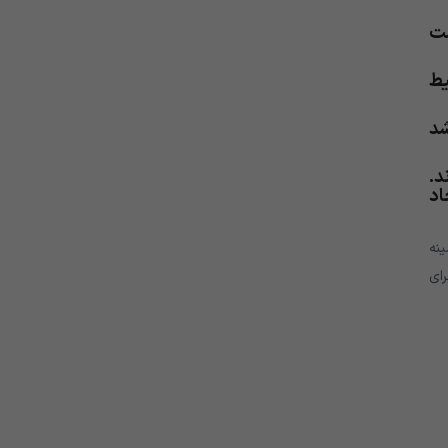
ست
یط
شد
د.
اد
نه
ای