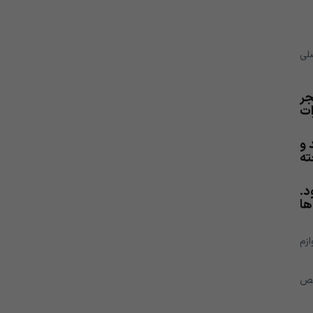
صلی
جر
ات
 و
ته
د.
ها
ازم
صص