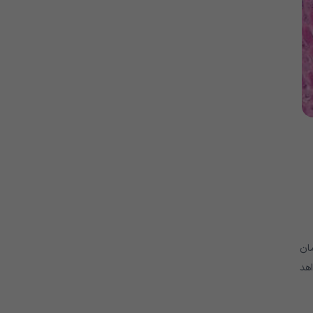
گمان
اهد