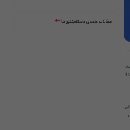
مقالات همه‌ی دسته‌بندی‌ها
ی لایه
که
درمان شوند، جای زخم روی پوست فرد باقی بگذارند. مدت زمان ماندگاری ویروس برای هر فرد متفاوت است، اما برجستگی ها می تواند به مدت 2 تا 4
گیر
ل