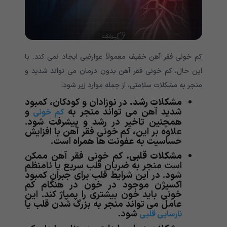
کم خونی فقر آهن خفیف معمولاً عوارضی ایجاد نمی کند. با
این حال، کم خونی فقر آهن بدون درمان می تواند شدید و
منجر به مشکلات سلامتی، از جمله موارد زیر شود:
مشکلات رشد.
در نوزادان و کودکان، کمبود
شدید آهن می تواند منجر به
و
کم خونی
همچنین تاخیر در رشد و پیشرفت شود.
علاوه بر این، کم خونی فقر آهن با افزایش
حساسیت به عفونت ها همراه است.
مشکلات قلبی.
کم خونی فقر آهن ممکن
است منجر به ضربان قلب سریع یا نامنظم
شود. در این شرایط قلب برای جبران کمبود
اکسیژن موجود در خون در هنگام کم
خونی باید خون بیشتری را پمپاژ کند. این
عامل می تواند منجر به بزرگ شدن قلب یا
شود.
نارسایی قلبی