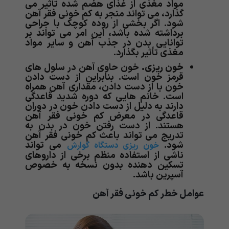
مواد مغذی از غذای هضم شده تأثیر می
گذارد، می تواند منجر به کم خونی فقر آهن
شود. اگر بخشی از روده کوچک با جراحی
برداشته شده باشد، این امر می تواند بر
توانایی بدن در جذب آهن و سایر مواد
مغذی تأثیر بگذارد.
خون ریزی.
خون حاوی آهن در سلول های
قرمز خون است. بنابراین از دست دادن
خون با از دست دادن، مقداری آهن همراه
است. خانم هایی که دوره شدید قاعدگی
دارند به دلیل از دست دادن خون در دوران
قاعدگی در معرض کم خونی فقر آهن
هستند. از دست رفتن خون در بدن به
تدریج می تواند باعث کم خونی فقر آهن
شود.
می تواند
خون ریزی دستگاه گوارش
ناشی از استفاده منظم برخی از داروهای
تسکین دهنده بدون نسخه به خصوص
آسپرین باشد.
عوامل خطر
کم خونی فقر آهن