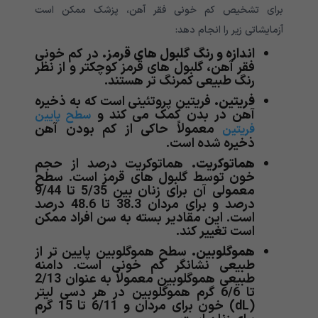
برای تشخیص کم خونی فقر آهن، پزشک ممکن است
آزمایشاتی زیر را انجام دهد:
اندازه و رنگ گلبول های قرمز.
در کم خونی
فقر آهن، گلبول های قرمز کوچکتر و از نظر
رنگ طبیعی کمرنگ تر هستند.
فریتین.
فریتین پروتئینی است که به ذخیره
آهن در بدن کمک می کند و
سطح پایین
معمولاً حاکی از کم بودن آهن
فریتین
ذخیره شده است.
هماتوکریت.
هماتوکریت درصد از حجم
خون توسط گلبول های قرمز است. سطح
معمولی آن برای زنان بین 5/35 تا 9/44
درصد و برای مردان 38.3 تا 48.6 درصد
است. این مقادیر بسته به سن افراد ممکن
است تغییر کند.
هموگلوبین.
سطح هموگلوبین پایین تر از
طبیعی نشانگر کم خونی است. دامنه
طبیعی هموگلوبین معمولاً به عنوان 2/13
تا 6/6 گرم هموگلوبین در هر دسی لیتر
(dL) خون برای مردان و 6/11 تا 15 گرم