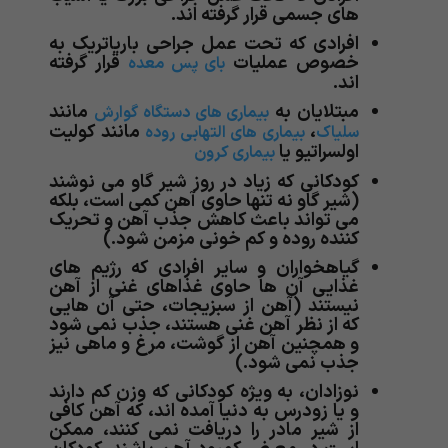
های جسمی قرار گرفته اند.
افرادی که تحت عمل جراحی باریاتریک به
خصوص عملیات
قرار گرفته
بای پس معده
اند.
مبتلایان به
مانند
بیماری های دستگاه گوارش
،
مانند کولیت
سلیاک
بیماری های التهابی روده
اولسراتیو یا
بیماری کرون
کودکانی که زیاد در روز شیر گاو می نوشند
(شیر گاو نه تنها حاوی آهن کمی است، بلکه
می تواند باعث کاهش جذب آهن و تحریک
کننده روده و کم خونی مزمن شود.)
گیاهخواران و سایر افرادی که رژیم های
غذایی آن ها حاوی غذاهای غنی از آهن
نیستند (آهن از سبزیجات، حتی آن هایی
که از نظر آهن غنی هستند، جذب نمی شود
و همچنین آهن از گوشت، مرغ و ماهی نیز
جذب نمی شود.)
نوزادان، به ویژه کودکانی که وزن کم دارند
و یا زودرس به دنیا آمده اند، که آهن کافی
از شیر مادر را دریافت نمی کنند، ممکن