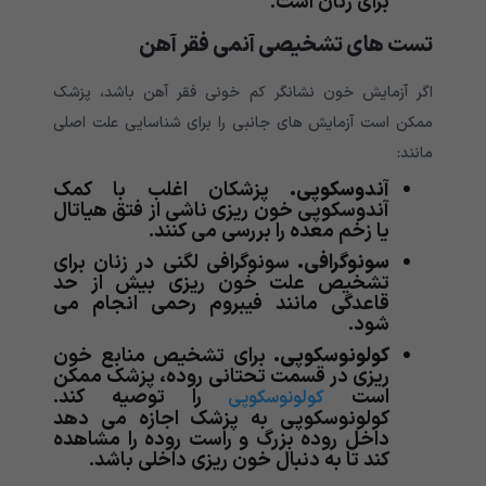
برای زنان است.
تست های تشخیصی آنمی فقر آهن
اگر آزمایش خون نشانگر کم خونی فقر آهن باشد، پزشک
ممکن است آزمایش های جانبی را برای شناسایی علت اصلی
مانند:
آندوسکوپی.
پزشکان اغلب با کمک
آندوسکوپی خون ریزی ناشی از فتق هیاتال
یا زخم معده را بررسی می کنند.
سونوگرافی.
سونوگرافی لگنی در زنان برای
تشخیص علت خون ریزی بیش از حد
قاعدگی مانند فیبروم رحمی انجام می
شود.
کولونوسکوپی.
برای تشخیص منابع خون
ریزی در قسمت تحتانی روده، پزشک ممکن
است
را توصیه کند.
کولونوسکوپی
کولونوسکوپی به پزشک اجازه می دهد
داخل روده بزرگ و راست روده را مشاهده
کند تا به دنبال خون ریزی داخلی باشد.