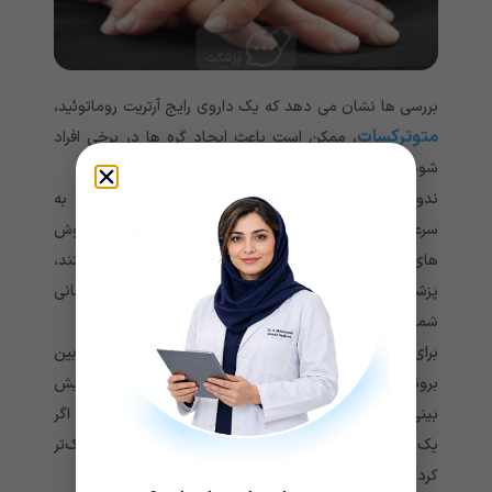
بررسی ها نشان می دهد که یک داروی رایج آرتریت روماتوئید،
متوترکسات
، ممکن است باعث ایجاد گره ها در برخی افراد
شود. پزشکان به این حالت ندولوز تسریع شده می گویند.
ندولوز تسریع شده با گره های کوچکی همراه است که به
سرعت و معمولا به صورت گروهی روی دست ها، پاها یا گوش
های شما ظاهر می شوند. اگر ندول ها مشکل ساز هستند،
پزشک معالج شما می تواند داروهای موجود در برنامه درمانی
شما را تغییر دهد.
برای برخی از افراد مبتلا به RA، ندول ها ممکن است از بین
بروند. اما در عوض ممکن است اندازه آنها افزایش یابد. پیش
بینی چگونگی تغییر گره ها در طول زمان غیرممکن است. اگر
یک ندول مشکل ایجاد کند، پزشک می‌تواند آن را کوچک‌تر
کرده یا آن را حذف کند.