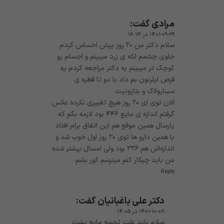
مرادی
گفت:
۱۴۰۱-۰۹-۲۹ در ۱۸:۱۴
سلام دکتر من ۲۰ روز پیش احساس کردم
جلوی چشمم لکه ی زرد میبینم و اجسام رو
کوچک تر میبینم به دکتر مراجعه کردم یه
قرص اپلرنون بم داد با دو تا قطره ی
سینارولاک و بتازونیت
الان توی ای ۲۰ روز هیچ تغییری نکرده عکس
گرفتم اندازه ی مایع ۴۴۶ بود لازمه بگم که
پارسال همین موقع هم این اتفاق برام افتاد
با همین دارو ها توی ۲۰ روز اول خوب شد و
اندازه‌اش هم ۳۲۶ بود ولی امسال بیشتر شده
من باید چیکار کنم میترسم کور بشم
Reply
دکتر علی باغبانیان
گفت:
۱۴۰۱-۱۰-۰۸ در ۱۴:۰۵
سلام باید علت تجمع مایع پشت