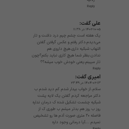
Reply
علی
گفت:
۱۴۰۲-۱۰-۰۵ در ۱۱:۳۸
یک هفته است چشم چپم درد داشت و تار
می‌دیدم.دکتر رفتم و عکس گرفتن گفتن
التهاب شبکیه داری.هیچ داروی هم
ندادن.بنظر شما هیچ کاری نباید بکنم؟چون
تار مبیبنم.یعنی خودش خوب میشه؟؟
Reply
امیری
گفت:
۱۴۰۴-۰۲-۱۳ در ۲۳:۴۹
سلام..از خواب بیدار شدم کم دید شدم ب
دکتر مراجعه کردم گفتن یک لایه پشت
شبکیه چشمت تشکیل شده ک درمان نداره
روز ب روز هم بدتر میشم ب طوری ک از
فاصله ۲۰ متری صورت آدم ها رو تشخیص
نمیدم ….آیا درمانی وجود داره
Reply