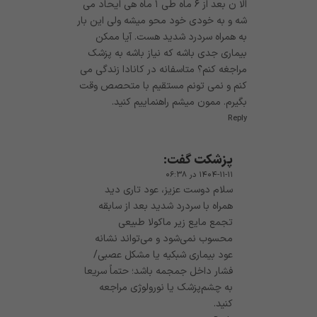
الا ن بعد از ۶ ماه طی ۱ ماه هی ایحاد می
شه و به خودی خود محو میشه ولی این بار
به همراه سردرد شدید هست. آیا ممکن
بیماری جدی باشه که نیاز باشه به پزشک
مراجغه کنم؟ متاسفانه در کانادا زندگی می
کنم و نمی تونم مستقیم با متحصص وقت
بگیرم. ممون میشم راهنماییم کنید.
Reply
پزشکت
گفت:
۱۴۰۴-۱۱-۱۱ در ۰۶:۳۸
سلام دوست عزیز، عود تاری دید
همراه با سردرد شدید بعد از سابقه
تجمع مایع زیر ماکولا طبیعی
محسوب نمی‌شود و می‌تواند نشانه
عود بیماری شبکیه یا مشکل عصبی/
فشار داخل جمجمه باشد؛ حتماً سریعا
به چشم‌پزشک یا نورولوژی مراجعه
کنید.