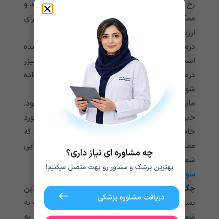
رخ دهد. چشم پزشک معاینه چشم را انجام می دهد و
ممکن است از روش های مختلف تصویربرداری برای
ارزیابی مشکل استفاده کند.
درمان بستگی به شرایطی دارد که باعث تجمع مایع شده
است. ممکن است از داروهای ضد التهاب، جراحی، لیزر
درمانی، تزریق ضد VEGF یا تغییر شیوه زندگی استفاده
شود.
مایع زیر شبکیه می تواند از منابع مختلفی تامین شود.
خبر خوب این است که وقتی پزشکان ریشه در مورد
خاص شما را بفهمند، درمان‌های مختلفی وجود دارد که
ممکن است این مشکل را کاهش داده و به حفظ بینایی
چه مشاوره ای نیاز داری؟
شما کمک کند.
بهترین پزشک و مشاور رو بهت متصل میکنیم!
سوالات متداول
چگونه از شر مایع پشت شبکیه خلاص شوید؟
این
دریافت مشاوره پزشکی
بستگی به علت دارد. در صورت تشخیص ممکن است به
شما دارو برای کاهش التهاب داده شود، یا حتی نیاز به