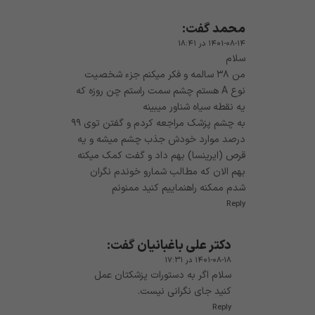
محمد
گفت:
۱۴۰۱-۰۸-۱۴ در ۱۸:۴۱
سلام
من ٣٨ سالمه و فکر میکنم جزء شخصیت
نوع A هستم چشم سمت راستم چن روزه که
یه نقطه سیاه شناور میبینه
به چشم پزشک مراجعه کردم و گفتن توى ٩٩
درصد موارد خودش جذب چشم میشه و یه
قرص (ایرینسا) بهم داد و گفت کمک میکنه
بهم الان که مطالب شمارو خوندم نگران
شدم ممکنه راهنماییم کنید ممنونم
Reply
دکتر علی باغبانیان
گفت:
۱۴۰۱-۰۸-۱۸ در ۱۷:۳۱
سلام اگر به دستورات پزشکتان عمل
کنید جای نگرانی نیست.
Reply