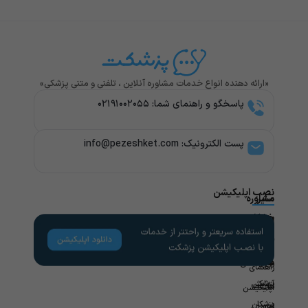
«ارائه دهنده انواع خدمات مشاوره آنلاین ، تلفنی و متنی پزشکی»
پاسخگو و راهنمای شما: ۰۲۱۹۱۰۰۲۰۵۵
پست الکترونیک: info@pezeshket.com​
نصب اپلیکیشن
سایر
مشاوره
پزشکی
خدمات
لینک
راهنمای
های
کاربران
مشاوره
تخصص
مفید
های
روانشناسی
راهنمای
پزشکی
آزمایش
مجله
اپلیکیشن
در
پزشکان
سلامتی