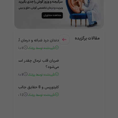
مقالات برگزیده
دندان درد شبانه و درمان آن + راهنمای
تأییدشده توسط پزشک
6
دقیقه
ضربان قلب نرمال چقدر است؟ چه زمانی
می‌شود؟
تأییدشده توسط پزشک
8
دقیقه
کلیتوریس و 8 حقایق جالب و باورنکردنی درباره آن
تأییدشده توسط پزشک
12
دقیقه