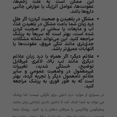
این ممکن است به علت زخم‌ها،
عفونت‌ها، عوامل آلرژیک یا عوارض جانبی
داروها باشد.
مشکل در بلعیدن و صحبت کردن:
اگر
علل
درد زبان
شما باعث مشکل در بلعیدن غذا،
آب و مایعات یا سختی در صحبت کردن
شده است، بهتر است که سریعاً به پزشک
مراجعه کنید. این می‌تواند نشانه مشکلات
جدی‌تری مانند تنگی عروق، عفونت‌ها یا
التهابات عمیق‌تر باشد.
علائم دیگر:
اگر همراه با درد زبان علائم
دیگری مانند تب بالا، لاغری غیرقابل
توضیح، خستگی شدید، تغییرات
غیرمعمول در وضعیت عمومی و سایر
علائم نامعمول دیگر را تجربه کرده، بهتر
است که به طور فوری به پزشک مراجعه
کنید.
در بسیاری از موارد، درد دلیلی برای نگرانی نیست؛ اما پزشک
می تواند به شما کمک کند تا دلایل نادرتر ناراحتی زبان مانند
پمفیگوس ولگاریس یا سرطان دهان را رد کنید. پزشک شما
همچنین می‌تواند داروهایی برای کنترل برفک دهان، عفونت‌ها