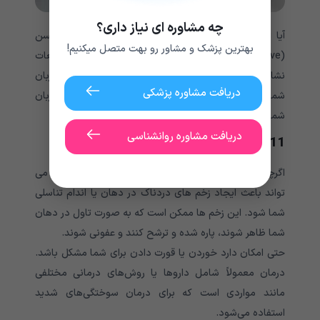
چه مشاوره ای نیاز داری؟
آیا از داروهای ضد التهابی غیر استروئیدی مانند ناپروکسن
بهترین پزشک و مشاور رو بهت متصل میکنیم!
(Aleve) یا بتا بلوکرها استفاده می کنید؟ برخی از مطالعات
نشان داده اند که این داروها ممکن است با ایجاد زخم، زبان
دریافت مشاوره پزشکی
شما را زخم کند. دهانشویه ها همچنین ممکن است که زبان
شما را تحریک کرده و جزو
علل درد زبان
باشند.
دریافت مشاوره روانشناسی
11. پمفیگوس ولگاریس
اگرچه نادر است؛ اما پمفیگوس ولگاریس اختلالی است که می
تواند باعث ایجاد زخم های دردناک در دهان یا اندام تناسلی
شما شود. این زخم ها ممکن است که به صورت تاول در دهان
شما ظاهر شوند، پاره شده و ترشح کنند و عفونی شوند.
حتی امکان دارد خوردن یا قورت دادن برای شما مشکل باشد.
درمان معمولاً شامل داروها یا روش‌های درمانی مختلفی
مانند مواردی است که برای درمان سوختگی‌های شدید
استفاده می‌شود.