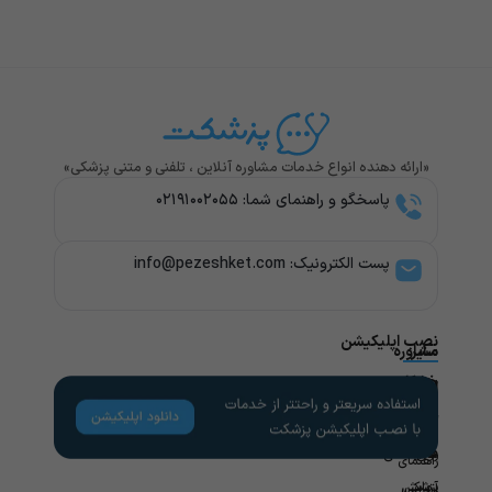
«ارائه دهنده انواع خدمات مشاوره آنلاین ، تلفنی و متنی پزشکی»
پاسخگو و راهنمای شما: ۰۲۱۹۱۰۰۲۰۵۵
پست الکترونیک: info@pezeshket.com​
نصب اپلیکیشن
سایر
مشاوره
پزشکی
خدمات
لینک
راهنمای
های
کاربران
مشاوره
تخصص
مفید
های
روانشناسی
راهنمای
پزشکی
آزمایش
مجله