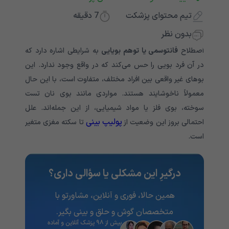
تیم محتوای پزشکت
7
دقیقه
بدون نظر
اصطلاح
فانتوسمی یا توهم بویایی
به شرایطی اشاره دارد که
در آن فرد بویی را حس می‌کند که در واقع وجود ندارد. این
بوهای غیر واقعی بین افراد مختلف، متفاوت است، با این حال
معمولاً ناخوشایند هستند. مواردی مانند بوی نان تست
سوخته، بوی فلز یا مواد شیمیایی، از این جمله‌اند. علل
پولیپ بینی
احتمالی بروز این وضعیت از
تا سکته مغزی متغیر
است.
درگیرِ این مشکلی یا سؤالی داری؟
همین حالا، فوری و آنلاین، مشاورتو با
متخصصان گوش و حلق و بینی بگیر.
بیش از ۹۸ پزشک آنلاین و آماده