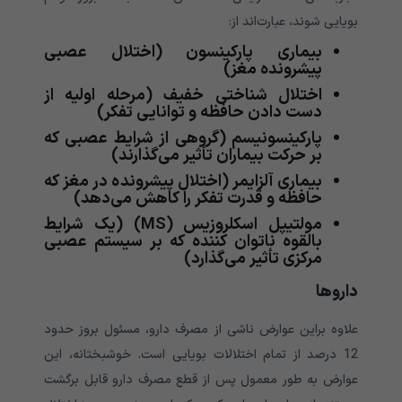
بویایی شوند، عبارت‌اند از:
بیماری پارکینسون (اختلال عصبی
پیشرونده مغز)
اختلال شناختی خفیف (مرحله اولیه از
دست دادن حافظه و توانایی تفکر)
پارکینسونیسم (گروهی از شرایط عصبی که
بر حرکت بیماران تأثیر می‌گذارند)
بیماری آلزایمر (اختلال پیشرونده در مغز که
حافظه و قدرت تفکر را کاهش می‌دهد)
مولتیپل اسکلروزیس (MS) (یک شرایط
بالقوه ناتوان کننده که بر سیستم عصبی
مرکزی تأثیر می‌گذارد)
داروها
علاوه براین عوارض ناشی از مصرف دارو، مسئول بروز حدود
12 درصد از تمام اختلالات بویایی است. خوشبختانه، این
عوارض به طور معمول پس از قطع مصرف دارو قابل برگشت