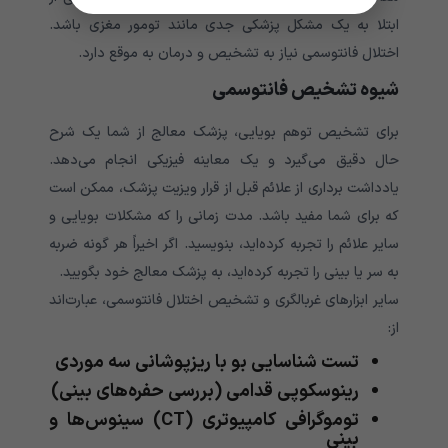
ابتلا به یک مشکل پزشکی جدی مانند تومور مغزی باشد.
اختلال فانتوسمی نیاز به تشخیص و درمان به موقع دارد.
شیوه تشخیص فانتوسمی
برای تشخیص توهم بویایی، پزشک معالج از شما یک شرح
حال دقیق می‌گیرد و یک معاینه فیزیکی انجام می‌دهد.
یادداشت برداری از علائم قبل از قرار ویزیت پزشک، ممکن است
که برای شما مفید باشد. مدت زمانی را که مشکلات بویایی و
سایر علائم را تجربه کرده‌اید، بنویسید. اگر اخیراً هر گونه ضربه
به سر یا بینی را تجربه کرده‌اید، به پزشک معالج خود بگویید.
سایر ابزارهای غربالگری و تشخیص اختلال فانتوسمی، عبارت‌اند
از:
تست شناسایی بو با ریزپوشانی سه موردی
رینوسکوپی قدامی (بررسی حفره‌های بینی)
توموگرافی کامپیوتری (CT) سینوس‌ها و
بینی