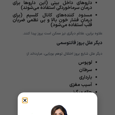
داروهای داخل بینی (این داروها برای
درمان سرماخوردگی استفاده می‌شوند)
مسدود کننده‌های کانال کلسیم (برای
درمان فشار خون بالا و بی نظمی ضربان
قلب استفاده می‌شود)
علاوه براین، علائم دیگری نیز ممکن است بروز پیدا کنند.
دیگر علل بروز فانتوسمی
دیگر علل شایع بروز اختلال توهم بویایی، عبارت‌اند از:
لوپوس
سرطان
بارداری
آسیب مغزی
هاله میگرنی
تومور مغزی
دیابت نوع 2
نارسایی کلیوی