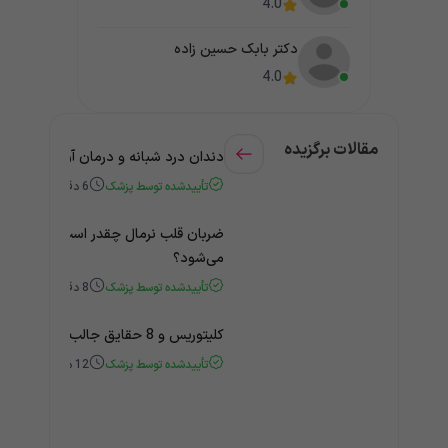
4.0
دکتر بابک حسین زاده
4.0
مقالات برگزیده
دندان درد شبانه و درمان آن + راهنمای
تأییدشده توسط پزشک
6
دقیقه
ضربان قلب نرمال چقدر است؟ چه زمانی
می‌شود؟
تأییدشده توسط پزشک
8
دقیقه
کلیتوریس و 8 حقایق جالب و باورنکردنی درباره آن
تأییدشده توسط پزشک
12
دقیقه