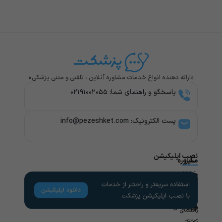
«ارائه دهنده انواع خدمات مشاوره آنلاین ، تلفنی و متنی پزشکی»
پاسخگو و راهنمای شما: ۰۲۱۹۱۰۰۲۰۵۵
پست الکترونیک: info@pezeshket.com​
نصب اپلیکیشن
سایر
مشاوره
پزشکی
خدمات
لینک
راهنمای
های
کاربران
مشاوره
تخصص
مفید
های
روانشناسی
راهنمای
پزشکی
آزمایش