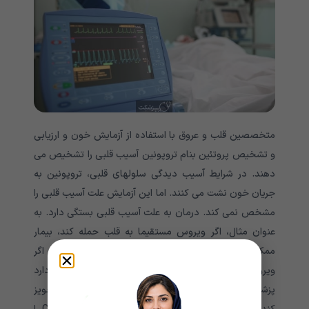
متخصصین قلب و عروق با استفاده از آزمایش خون و ارزیابی
و تشخیص پروتئین بنام تروپونین آسیب قلبی را تشخیص می
دهند. در شرایط آسیب دیدگی سلولهای قلبی، تروپونین به
جریان خون نشت می کنند. اما این آزمایش علت آسیب قلبی را
مشخص نمی کند. درمان به علت آسیب قلبی بستگی دارد. به
عنوان مثال، اگر ویروس مستقیما به قلب حمله کند، بیمار
ممکن است به داروهای ضد ویروسی احتیاج داشته باشد. اگر
ویروس درسیستم ایمنی بدن اختلال ایجاد کند، امکان دارد
پزشک داروهای سرکوب کننده های سیستم ایمنی بدن را تجویز