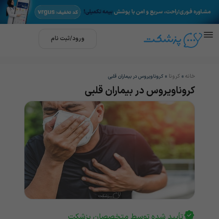
ورود/ثبت نام
خانه
کرونا
»
»
کروناویروس در بیماران قلبی
کروناویروس در بیماران قلبی
تأیید شده توسط متخصصان پزشکت