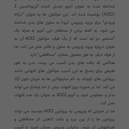
شناخته شده به عنوان آنزیم تبدیل کننده آنژیوتانسین 2
(ACE2) پوشیده شده اند. این مولکول ها به عنوان “درگاه
ورودی” برای ورود ویروس کرونا به سلول های بدن شناخته
می شود. به گفته برخی از محققان این آنزیم به منزله یک
“شمشیر دو لبه است که از یک طرف، مولکول ACE2 آن به
عنوان دروازه ورود ویروس به سلول و تکثیر عمل می کند، اما
از طرف دیگر، به طور معمول عملکرد “محافظتی” دارد.
هنگامی که بافت های بدن آسیب می بینند، بدن به طور
طبیعی برای پاسخ به این آسیب مولکول های التهابی مانند
پروتئین های کوچک به نام سایتوکاین ها به جریان خون آزاد
می کند. اما در صورت بروز التهاب بیش از حد اوضاع می تواند
بدتر و معکوس شود و آنزیم ACE2 به عنوان یک ضد التهاب
عمل کند.
اما در صورتی که ویروس به پروتئین ACE2 بچسبد، می تواند
پروتئین ها را از بین ببرد و باعث کاهش اثر محافظتی و
ضدالتهابی آن شود. بنابراین ویروس ممکن است با آسیب