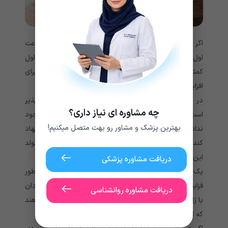
اگر گلوکز خون نوزاد 40 میلی گرم در دسی لیتر در 4 ساعت
اول زندگی یا 45 میلی گرم در دسی لیتر در 4 تا 24 ساعت اول
کمتر شود، پزشک ممکن است تعداد دفعات تغذیه را برای
افزایش گلوکز خون توصیه کند.
در بسیاری از موارد، انجام این کار با شیر مادر امکان پذیر
چه مشاوره ای نیاز داری؟
است. با این حال، اگر امکان تغذیه بیشتر با شیر مادر وجود
بهترین پزشک و مشاور رو بهت متصل میکنیم!
نداشته باشد، پزشک ممکن است مکمل شیر خشک را پیشنهاد
کند. یکی از چالش های ارائه شیر خشک بلافاصله پس از تولد
این است که ممکن است شیردهی را تحت تاثیر قرار دهد.
دریافت مشاوره پزشکی
یک بررسی در سال 2021 نشان می دهد که پزشکان به طور
فزاینده‌ای توصیه می‌کنند بهبود سطح گلوکز خون در نوزادان
دریافت مشاوره روانشناسی
با ژل قند خوراکی شروع شود، زیرا برخی شواهد نشان می‌دهند
که این امر بر شیردهی تأثیر نمی‌گذارد.