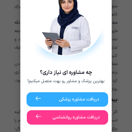
متوقف کردن سرفه های آسم در شب وجود دارد. نکاتی برای
کاهش علائم آسم عبارتند از:
محیط اتاق خواب خود را تمیز و عاری از مواد حساسیت زا نگه
دارید.
حیوانات خانگی را در اتاق خواب خود راه ندهید، ملحفه
تخت را به طور مرتب در دمای گرم بشویید تا کنه های گرد و
غبار خانه را از بین ببرید. هرگونه کپک روی دیوارها را برطرف
کنید. از استفاده از لحاف و بالش از جنس پر خودداری کنید.
دمای اتاق خواب خود را در شب تنظیم کنید.
از بسته بودن
چه مشاوره ای نیاز داری؟
پنجره ها اطمینان حاصل کنید، از تهویه مطبوع خودداری
کرده و برای داشتن هوای با کیفیت بهتر در اتاق خواب خود،
بهترین پزشک و مشاور رو بهت متصل میکنیم!
روی یک دستگاه تصفیه هوا سرمایه گذاری کنید.
بیماری های زمینه ای را درمان کنید.
دریافت مشاوره پزشکی
اگر از یک بیماری زمینه ای مانند GERD، رینیت آلرژیک یا آپنه
دریافت مشاوره روانشناسی
انسدادی خواب رنج می برید، مطمئن شوید که اقدامات لازم را
برای درمان و کنترل آن انجام می دهید. به عنوان مثال،