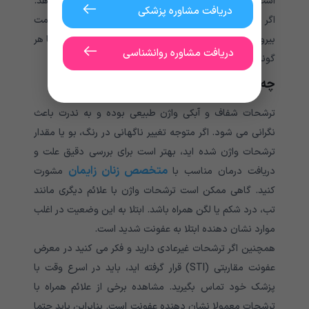
است خطر ابتلا به بیماری التهابی لگن (PID) را افزایش دهد.
دریافت مشاوره پزشکی
اگر متوجه بویی از ناحیه تناسلی خود شدید، به سادگی قسمت
بیرونی واژن (به نام فرج) را با آب و صابون ملایم بشویید تا هر
دریافت مشاوره روانشناسی
گونه بو از بین برود.
چه زمانی ترشحات آبکی واژن خطرناک است؟
ترشحات شفاف و آبکی واژن طبیعی بوده و به ندرت باعث
نگرانی می شود. اگر متوجه تغییر ناگهانی در رنگ، بو یا مقدار
ترشحات واژن شده‌ اید، بهتر است برای بررسی دقیق علت و
متخصص زنان زایمان
دریافت درمان مناسب با
مشورت
کنید. گاهی ممکن است ترشحات واژن با علائم دیگری مانند
تب، درد شکم یا لگن همراه باشد. ابتلا به این وضعیت در اغلب
موارد نشان دهنده ابتلا به عفونت شدید است.
همچنین اگر ترشحات غیرعادی دارید و فکر می کنید در معرض
عفونت مقاربتی (STI) قرار گرفته اید، باید در اسرع وقت با
پزشک خود تماس بگیرید. مشاهده برخی از علائم همراه با
ترشحات معمولا نشان دهنده عفونت است. بنابراین باید حتما