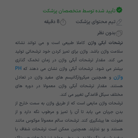
تأیید شده توسط متخصصان پزشکت
تیم محتوای پزشکت
8
دقیقه
بدون نظر
ترشحات آبکی واژن
کاملا طبیعی است و می تواند نشانه
سلامت واژن باشد. واژن برای تمیز کردن خود ترشحاتی تولید
می کند. مقدار ترشحات آبکی واژن در زمان تخمک گذاری
PH
بیشتر می شود. ترشحات آبکی واژن نشان می دهند که
واژن
و همچنین میکروارگانیسم های مفید واژن در تعادل
هستند. مقدار ترشحات آبکی واژن معمولا در دوره های
مختلف سیکل قاعدگی تغییر می کند.
ترشحات واژن مایعی است که از طریق واژن به سمت خارج از
بدن جریان می یابد تا آن را تمیز و مرطوب نگه دارد و از
عفونت ها پیشگیری کند. ترشحات سالم معمولاً موکوس مانند
هستند و بو ندارند. همچنین ممکن است ترشحات شفاف یا
سفید شیری رنگ باشند. در برخی موارد نیز ترشحات چسبناک