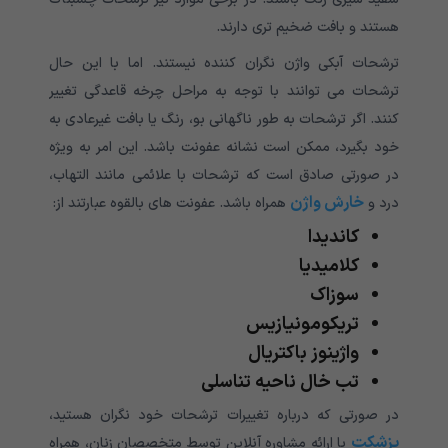
هستند و بافت ضخیم تری دارند.
ترشحات آبکی واژن نگران کننده نیستند. اما با این حال
ترشحات می توانند با توجه به مراحل چرخه قاعدگی تغییر
کنند. اگر ترشحات به طور ناگهانی بو، رنگ یا بافت غیرعادی به
خود بگیرد، ممکن است نشانه عفونت باشد. این امر به ویژه
در صورتی صادق است که ترشحات با علائمی مانند التهاب،
خارش واژن
درد و
همراه باشد. عفونت های بالقوه عبارتند از:
کاندیدا
کلامیدیا
سوزاک
تریکومونیازیس
واژینوز باکتریال
تب خال ناحیه تناسلی
در صورتی که درباره تغییرات ترشحات خود نگران هستید،
پزشکت
با ارائه مشاوره آنلاین توسط متخصصان زنان، همراه