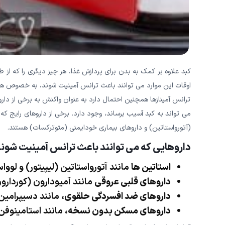
کبد علاوه بر کمک به بدن برای پردازش غذا، هر چیز دیگری را که از
اوقات این موارد می توانند باعث ترانس آمینیت شوند، به خصوص هن
ترانس آمینازها همچنین احتمال دارد به عنوان واکنش به برخی از د
می تواند به کبد آسیب برساند، وجود دارد. برخی از داروهای رایج 
(آتورواستاتین) و داروهای بیماری خودایمنی (متوترکسات) هستند.
داروهایی که می توانند باعث ترانس آمینیت شوند ع
استاتین ها
مانند آتورواستاتین (لیپیتور) و لوواستاتین (ltocor
داروهای قلبی عروقی
مانند آمیودارون (کوردارون
داروهای ضد افسردگی حلقوی
، مانند دسیپرامین
داروهای مسکن بدون نسخه
، مانند استامینوفن