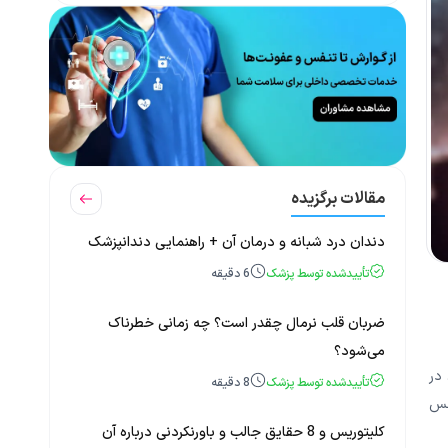
مقالات برگزیده
دندان درد شبانه و درمان آن + راهنمایی دندانپزشک
تأییدشده توسط پزشک
6
دقیقه
ضربان قلب نرمال چقدر است؟ چه زمانی خطرناک
می‌شود؟
 در
تأییدشده توسط پزشک
8
دقیقه
A) دو نوع شایع ترانس
کلیتوریس و 8 حقایق جالب و باورنکردنی درباره آن