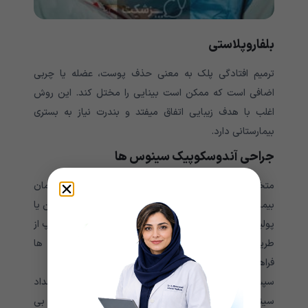
بلفاروپلاستی
ترمیم افتادگی پلک به معنی حذف پوست، عضله یا چربی
اضافی است که ممکن است بینایی را مختل کند. این روش
اغلب با هدف زیبایی اتفاق میفتد و بندرت نیاز به بستری
بیمارستانی دارد.
جراحی آندوسکوپیک سینوس ها
متخصص گوش و حلق و بینی اغلب این جراحی را برای درمان
بیماری های عفونی و التهابی سینوس مانند سینوزیت مزمن یا
پولیپ انجام می دهد. با استفاده از ابزاری به نام آندوسکوپ از
طریق حفره های بینی امکان بررسی و جراحی سینوس ها
فراهم می شود.
سپس با استفاده از سایر ابزار جراحی می توان علل انسداد
سینوس ها را از بین برد. این روش جراحی می تواند تحت بی