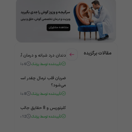
مقالات برگزیده
دندان درد شبانه و درمان آن + راهنمای
تأییدشده توسط پزشک
6
دقیقه
ضربان قلب نرمال چقدر است؟ چه زمانی
می‌شود؟
تأییدشده توسط پزشک
8
دقیقه
کلیتوریس و 8 حقایق جالب و باورنکردنی درباره آن
تأییدشده توسط پزشک
12
دقیقه