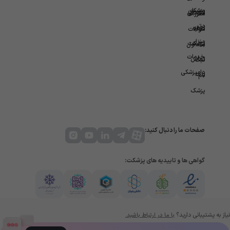
ویزیت
پزشکان
سازمانی
مقررات
در
برتر
درباره
سوالات
منزل
پزشکت
متداول
خدمات
تماس
ثبت
دامپزشکی
با ما
نام
پزشک
صفحات ما را دنبال کنید:
گواهی ها و تاییدیه های پزشکت:
نیاز به پشتیبانی دارید؟
با ما در ارتباط باشید.