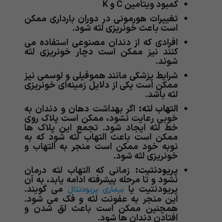
کمبود ویتامین C و K
تغییرات هورمونی در دوران بارداری ممکن
است باعث خونریزی لثه شود.
افرادی که از دندان مصنوعی استفاده می
کنند نیز ممکن است دچار خونریزی لثه
شوند.
شرایط پزشکی مانند هموفیلی و لوسمی نیز
ممکن است یکی از دلایل زمینه‌ای خونریزی
لثه باشد.
التهاب لثه:
اگر بهداشت دهان و دندان به
خوبی رعایت نشود، ممکن است پلاک روی
خط لثه ایجاد شود. تجمع این پلاک ها
ممکن است باعث التهاب لثه شود که به
نوبه خود ممکن است منجر به التهاب و
خونریزی لثه شود.
پریودنتیت:
زمانی که التهاب لثه درمان
نشود و تا مرحله پیشرفته ادامه یابد، به آن
پریودنتیت یا
می گویند.
بیماری پریودنتال
این منجر به عفونت لثه و فک می شود.
همچنین ممکن است باعث لق شدن و
افتادن دندان ها شود.