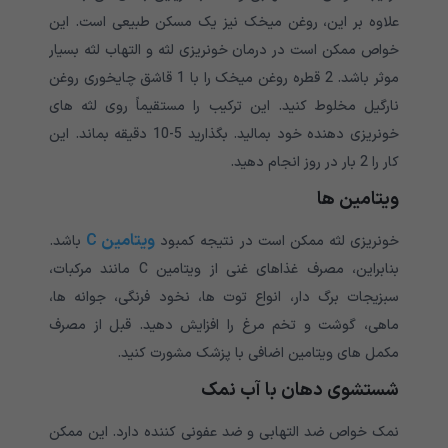
علاوه بر این، روغن میخک نیز یک مسکن طبیعی است. این
خواص ممکن است در درمان خونریزی لثه و التهاب لثه بسیار
موثر باشد. 2 قطره روغن میخک را با 1 قاشق چایخوری روغن
نارگیل مخلوط کنید. این ترکیب را مستقیماً روی لثه های
خونریزی دهنده خود بمالید. بگذارید 5-10 دقیقه بماند. این
کار را 2 بار در روز انجام دهید.
ویتامین ها
ویتامین C
خونریزی لثه ممکن است در نتیجه کمبود
باشد.
بنابراین، مصرف غذاهای غنی از ویتامین C مانند مرکبات،
سبزیجات برگ دار، انواع توت ها، نخود فرنگی، جوانه ها،
ماهی، گوشت و تخم مرغ را افزایش دهید. قبل از مصرف
مکمل های ویتامین اضافی با پزشک مشورت کنید.
شستشوی دهان با آب نمک
نمک خواص ضد التهابی و ضد عفونی کننده دارد. این ممکن