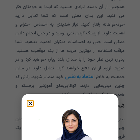
همچنین از آن دسته افرادی هستید که ابتدا به خودتان فکر
می کنید. این بدان معنی است که شما تمایل دارید
خودخواهانه رفتار کنید. نیاز شدیدی به احساس احترام و
اهمیت دارید. از ریسک کردن نمی ترسید و در حین انجام دادن
ممکن است حتی به احساسات دیگران اهمیت ندهید. شما
مراقب استفاده از بهترین مزیت ها از یک موقعیت هستید.
بدون ترس نظر خود را با صدای بلند بیان خواهید کرد و در
صورت لزوم از آن دفاع خواهید کرد. تمایل دارید در میان
اعتماد به نفس
جمعیت به خاطر
خود متمایز شوید. زنانی که
چنین بینی‌هایی دارند، توانایی‌های آموزشی برجسته و
همچنین زیرکی تجاری کسب می‌کنند.
شخصیت شکل بینی دکمه ای
بینی به سمت بالا، با نام مستعار بینی آسمانی، دقیقاً همان
چیزی است که شما انتظار دارید: یک بینی نسبتا کوچک با یک
فرورفتگی در وسط پل و یک لوبول یا نوک بیرون زده.