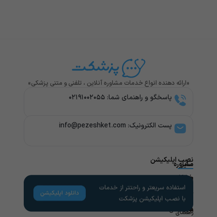
«ارائه دهنده انواع خدمات مشاوره آنلاین ، تلفنی و متنی پزشکی»
پاسخگو و راهنمای شما: ۰۲۱۹۱۰۰۲۰۵۵
پست الکترونیک: info@pezeshket.com​
نصب اپلیکیشن
سایر
مشاوره
پزشکی
خدمات
لینک
راهنمای
های
کاربران
مشاوره
تخصص
مفید
های
روانشناسی
راهنمای