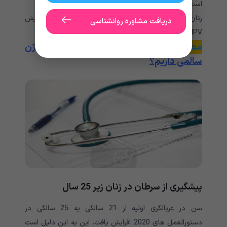
است آزمایش های مکرر یا زودهنگام توصیه شود.
زنان باید از سن 25 تا 65 سالگی هر پنج سال یک بار آزمایش
دریافت مشاوره روانشناسی
HPV یا آزمایش HPV به همراه پاپ اسمیر انجام دهند.
مطالعه بیشتر:
چگونه تشخیص دهیم واژن
سالمی داریم؟
پیشگیری از سرطان در زنان زیر 25 سال
سن در غربالگری اولیه از 21 سالگی به 25 سالگی در
دستورالعمل های 2020 افزایش یافت. این به این دلیل است