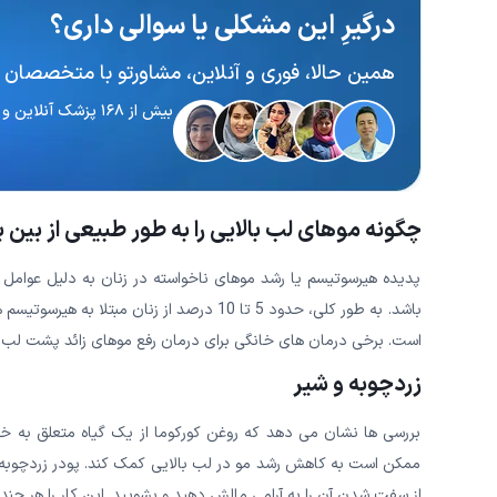
درگیرِ این مشکلی یا سوالی داری؟
همین حالا، فوری و آنلاین، مشاورتو با متخصصان 
بیش از ۱۶۸ پزشک آنلاین و آماده پاسخگویی
چگونه موهای لب بالایی را به طور طبیعی از بین ب
پدیده هیرسوتیسم یا رشد موهای ناخواسته در زنان به دلیل عوامل 
باشد. به طور کلی، حدود 5 تا 10 درصد از ز
است. برخی درمان های خانگی برای درمان رفع موهای زائد پشت لب، عب
زردچوبه و شیر
بررسی ها نشان می دهد که روغن کورکوما از یک گیاه متعلق به خان
ممکن است به کاهش رشد مو در لب بالایی کمک کند. پودر زردچوبه را
از سفت شدن آن را به آرامی مالش دهید و بشویید. این کار را هر چند