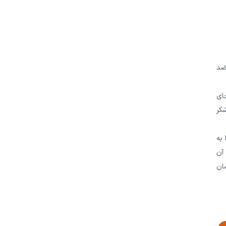
 ضد
 کیسه های چای
شکر
 به
آن
مان