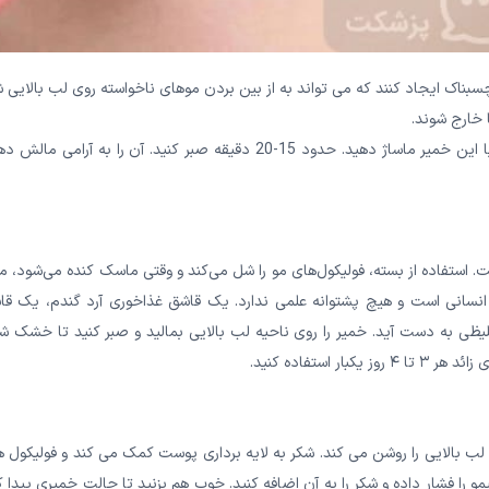
اک ایجاد کنند که می تواند به از بین بردن موهای ناخواسته روی لب بالایی ش
 خارج شوند.
ماست، عسل و زردچوبه را در یک کاسه مخلوط کنید. لب بالایی را با این خمیر ماساژ دهید. حدود 15-20 دقیقه صبر کنید. آن را به آرامی 
. استفاده از بسته، فولیکول‌های مو را شل می‌کند و وقتی ماسک کنده می‌شود، م
 انسانی است و هیچ پشتوانه علمی ندارد. یک قاشق غذاخوری آرد گندم، یک قا
لیظی به دست آید. خمیر را روی ناحیه لب بالایی بمالید و صبر کنید تا خشک ش
ستفاده کنید.
 بالایی را روشن می کند. شکر به لایه برداری پوست کمک می کند و فولیکول ه
و را فشار داده و شکر را به آن اضافه کنید. خوب هم بزنید تا حالت خمیری پیدا ک