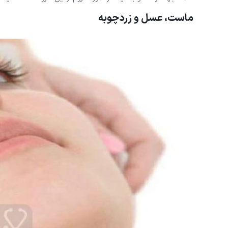
ماست، عسل و زردچوبه