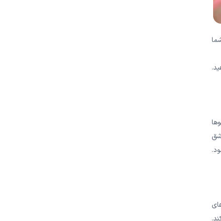
ما
مالش دهید.
وها
شق
ود.
ای
ند.