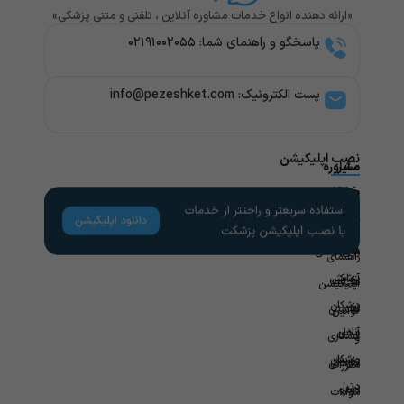
«ارائه دهنده انواع خدمات مشاوره آنلاین ، تلفنی و متنی پزشکی»
پاسخگو و راهنمای شما: ۰۲۱۹۱۰۰۲۰۵۵
پست الکترونیک: info@pezeshket.com​
نصب اپلیکیشن
سایر
مشاوره
پزشکی
خدمات
لینک
راهنمای
های
کاربران
مشاوره
تخصص
مفید
های
روانشناسی
راهنمای
پزشکی
آزمایش
مجله
اپلیکیشن
در
پزشکان
سلامتی
قوانین
محل
آنلاین
همکاری
و
ویزیت
پزشکان
سازمانی
مقررات
در
برتر
درباره
سوالات