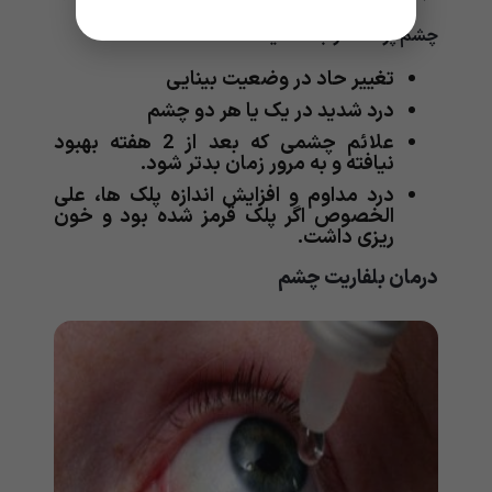
چشم پزشک مراجعه کنید:
تغییر حاد در وضعیت بینایی
درد شدید در یک یا هر دو چشم
علائم چشمی که بعد از 2 هفته بهبود
نیافته و به مرور زمان بدتر شود.
درد مداوم و افزایش اندازه پلک ها، علی
الخصوص اگر پلک قرمز شده بود و خون
ریزی داشت.
درمان بلفاریت چشم