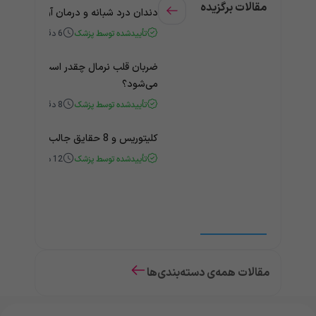
مقالات برگزیده
دندان درد شبانه و درمان آن + راهنمای
تأییدشده توسط پزشک
6
دقیقه
ضربان قلب نرمال چقدر است؟ چه زمانی
می‌شود؟
تأییدشده توسط پزشک
8
دقیقه
کلیتوریس و 8 حقایق جالب و باورنکردنی درباره آن
تأییدشده توسط پزشک
12
دقیقه
مقالات همه‌ی دسته‌بندی‌ها