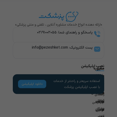
«ارائه دهنده انواع خدمات مشاوره آنلاین ، تلفنی و متنی پزشکی»
پاسخگو و راهنمای شما: ۰۲۱۹۱۰۰۲۰۵۵
پست الکترونیک: info@pezeshket.com​
نصب اپلیکیشن
سایر
مشاوره
پزشکی
خدمات
لینک
راهنمای
های
کاربران
مشاوره
تخصص
مفید
های
روانشناسی
راهنمای
پزشکی
آزمایش
مجله
اپلیکیشن
در
پزشکان
سلامتی
قوانین
محل
آنلاین