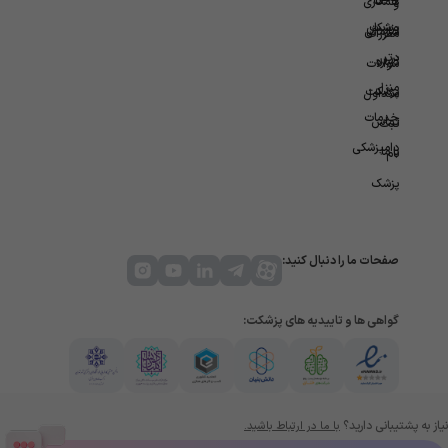
همکاری
و
ویزیت
پزشکان
سازمانی
مقررات
در
برتر
درباره
سوالات
منزل
پزشکت
متداول
خدمات
تماس
ثبت
دامپزشکی
با ما
نام
پزشک
صفحات ما را دنبال کنید:
گواهی ها و تاییدیه های پزشکت:
نیاز به پشتیبانی دارید؟
با ما در ارتباط باشید.