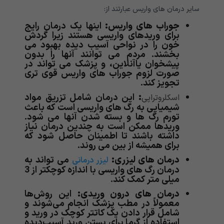
سایر درمان های واریس عبارتند از:
جوراب های واریس:
اینها یک درمان رایج
برای وریدهای واریسی هستند زیرا گردش
خون را در نواحی آسیب دیده بهبود می
بخشند. مردم می توانند آنها را بدون
پیشخوان یاآنلاین، و پزشک می تواند در
صورت لزوم جوراب های واریس قوی تری
تجویز کند.
:
این درمان شامل تزریق مواد
اسکلروتراپی
شیمیایی به رگ های واریسی است که باعث
تورم رگ ها و بسته شدن آنها می شود.
وریدها ممکن است به چندین درمان نیاز
داشته باشند تا اطمینان حاصل شود که
برای همیشه از بین می روند.
درمان های لیزری:
می تواند به
لیزر درمانی
درمان رگ های واریسی با اندازه کوچکتر از 3
میلی متر کمک کند.
درمان های درون وریدی:
این روش‌ها
معمولاً در مطب پزشک انجام می‌شوند و
شامل قرار دادن یک کاتتر کوچک در ورید و
استفاده از گرما برای بستن ورید آسیب‌دیده