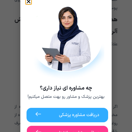
پوست بمالید، ممکن است دچار سوزش یا التهاب شوید.
همه اسانس ها پتانسیل ایجاد واکنش
آلرژیک را دارند.
علائم واکنش آلرژیک ممکن است شامل موارد زیر باشد:
راش
کندوها
سوزش پوست
تحریک پوست
چه مشاوره ای نیاز داری؟
مشکل در تنفس
ضربان قلب سریع
بهترین پزشک و مشاور رو بهت متصل میکنیم!
اگر پوست شما واکنش ضعیفی نشان نمی‌دهد، استفاده از
دریافت مشاوره پزشکی
مخلوط در ناحیه بزرگ‌تری باید بی‌خطر باشد. پس از استفاده از
روغن های ضروری علائم واکنش آلرژیک را تجربه کردید، مصرف
را قطع کرده و با پزشک خود تماس بگیرید.