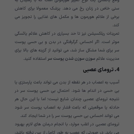
واقع یائسگی یک نوع تغییر هورمونی است که با رسیدن به
سنی خاص در زنان رخ می دهد. پزشک معمولا برای کاهش
برخی از علائم هورمون ها و مکمل های غذایی را تجویز می
کند.
تمرینات ریلکسیشن نیز تا حد بسیاری در کاهش علائم یائسگی
موثر است. اگر احساس گرگرفتگی در بدن و بی حسی پوست
سر برای شما مشکل ساز شد، می توانید از گزینه های بالا برای
مدیریت علائم
سوزن سوزن شدن پوست سر
استفاده کنید.
4. ترومای عصبی
آسیب به اعصاب در هر نقطه از بدن می تواند باعث پارستزی یا
بی حسی در اندام ها شود. احتمال بی حسی پوست سر در
نتیجه ترومای عصبی چندان شایع نیست؛ اما با این حال هر
حادثه یا موقعیتی که باعث فشار به اعصاب پوست سر شود
می تواند احساس بی حسی پوست سر را در شما ایجاد کند.
ترومای عصبی در اغلب موارد، با انجام درمان های لازم بهبود
می یابد. در صورتی که عصب به طور کامل از بین نرفته باشد،