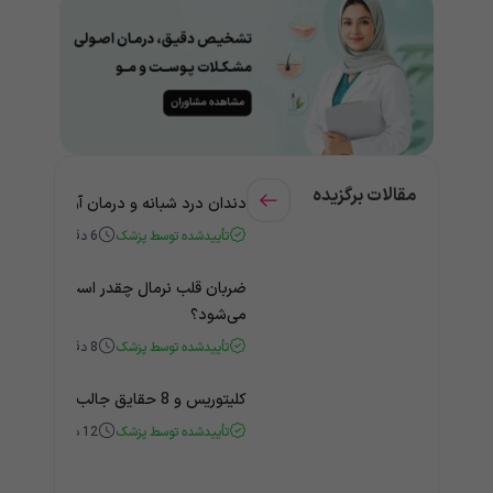
مقالات برگزیده
دندان درد شبانه و درمان آن + راهنمای
تأییدشده توسط پزشک
6
دقیقه
ضربان قلب نرمال چقدر است؟ چه زمانی
می‌شود؟
تأییدشده توسط پزشک
8
دقیقه
کلیتوریس و 8 حقایق جالب و باورنکردنی درباره آن
تأییدشده توسط پزشک
12
دقیقه