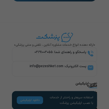
«ارائه دهنده انواع خدمات مشاوره آنلاین ، تلفنی و متنی پزشکی»
پاسخگو و راهنمای شما: ۰۲۱۹۱۰۰۲۰۵۵
پست الکترونیک: info@pezeshket.com​
نصب اپلیکیشن
سایر
مشاوره
پزشکی
خدمات
لینک
راهنمای
های
کاربران
مشاوره
تخصص
مفید
های
روانشناسی