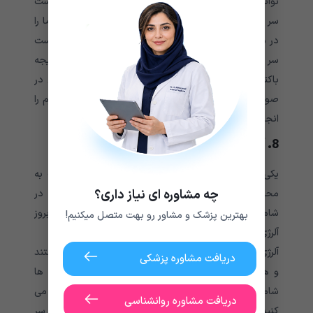
تواند منجر به تشدید احساس سوزن سوزن شدن در پوست
سر شود. همچنین این کار تا حدودی خطرناک است و شما را
در معرض خطر ابتلا به عفونت قرار می دهد. خاراندن پوست
سر می تواند باعث خونریزی در این ناحیه شود؛ در نتیجه
باکتری‌ها به راحتی به داخل زخم نفوذ می کنند؛ بنابراین در
صورت ابتلا به عفونت، باید در اسرع وقت درمان های لازم را
انجام دهید.
8. آلرژی
یکی از شایع‌ترین دلایل بی حسی پوست سر، حساسیت به
چه مشاوره ای نیاز داری؟
محصولات شوینده سر است. وجود یک یا چند ترکیب در
شامپویی که استفاده می‌کنید، می تواند به راحتی باعث بروز
بهترین پزشک و مشاور رو بهت متصل میکنیم!
آلرژی و
سوزن سوزن شدن پوست سر
شود.
آلرژی های پوستی در اغلب موارد همراه با احساس درد هستند
دریافت مشاوره پزشکی
و همچنین می توانند باعث التهاب شوند. سایر واکنش ها
شامل خشکی پوست سر، خارش و قرمزی است. اگر فکر می
دریافت مشاوره روانشناسی
کنید که احتمالا به یک ماده خاص در محصولات موی سر