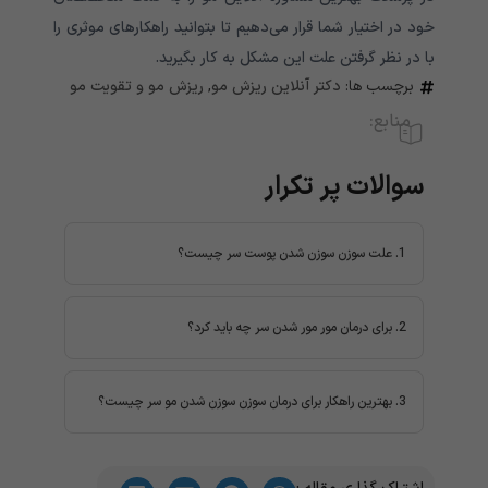
خود در اختیار شما قرار می‌دهیم تا بتوانید راهکارهای موثری را
با در نظر گرفتن علت این مشکل به کار بگیرید.
برچسب ها:
دکتر آنلاین ریزش مو
,
ریزش مو و تقویت مو
منابع:
سوالات پر تکرار
1. علت سوزن سوزن شدن پوست سر چیست؟
استرس، تنش عضلانی، یائسگی، ترومای عصبی، آلرژی،
میگرن، ریزش مو و...
2. برای درمان مور مور شدن سر چه باید کرد؟
با مراجعه به پزشک متخصص باید بفهمیم که چه چیزی
باعث ابتلا به این مشکل شده است. تشخیص به موقع
3. بهترین راهکار برای درمان سوزن سوزن شدن مو سر چیست؟
باعث بهبود و سرعت روند درمان می شود.
دریافت بهترین مشاوره فوری مو از متخصصان و پزشکان
آنلاین در پزشکت