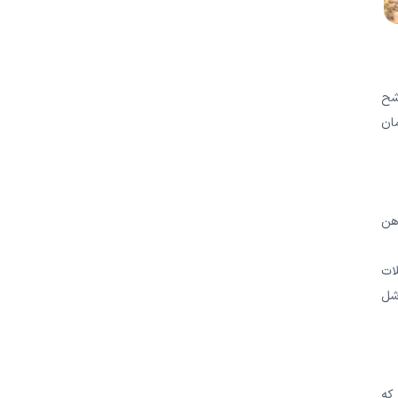
شح
مان
هن
ات
اجازه دهید 10 ثانیه عضله شل
که