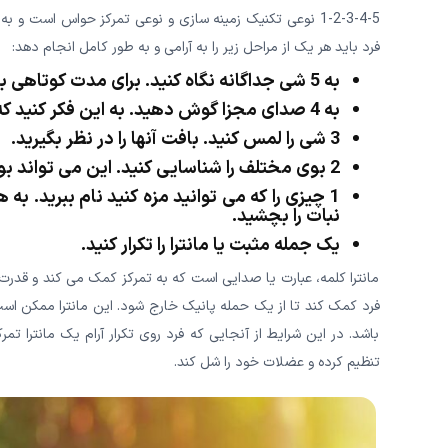
5-4-3-2-1 نوعی تکنیک زمینه سازی و نوعی تمرکز حواس است و
فرد باید هر یک از مراحل زیر را به آرامی و به طور کامل انجام دهد:
به 5 شی جداگانه نگاه کنید. برای مدت کوتاهی به هر کدام فکر کنید.
به 4 صدای مجزا گوش دهید. به این فکر کنید که آنها از کجا آمده اند و چه چیزی آنها را متمایز می کند.
3 شی را لمس کنید. بافت آنها را در نظر بگیرید.
2 بوی مختلف را شناسایی کنید. این می تواند بوی قهوه، صابون یا مواد شوینده روی لباس شما باشد.
1 چیزی را که می توانید مزه کنید نام ببرید. 
نبات را بچشید.
یک جمله مثبت یا مانترا را تکرار کنید.
مانترا کلمه، عبارت یا صدایی است که به تمرکز کمک می کند و قدرت 
فرد کمک کند تا از یک حمله پانیک خارج شود. این مانترا ممکن اس
باشد. در این شرایط از آنجایی که فرد روی تکرار آرام یک مانترا ت
تنظیم کرده و عضلات خود را شل کند.