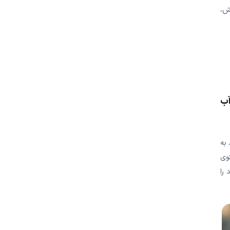
وش،
آب
 به
وی
 را