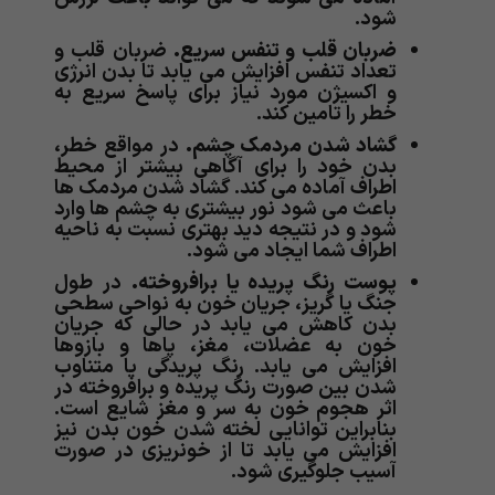
شود.
ضربان قلب و تنفس سریع.
ضربان قلب و
تعداد تنفس افزایش می یابد تا بدن انرژی
و اکسیژن مورد نیاز برای پاسخ سریع به
خطر را تامین کند.
گشاد شدن مردمک چشم.
در مواقع خطر،
بدن خود را برای آگاهی بیشتر از محیط
اطراف آماده می کند. گشاد شدن مردمک ها
باعث می شود نور بیشتری به چشم ها وارد
شود و در نتیجه دید بهتری نسبت به ناحیه
اطراف شما ایجاد می شود.
پوست رنگ پریده یا برافروخته.
در طول
جنگ یا گریز، جریان خون به نواحی سطحی
بدن کاهش می یابد در حالی که جریان
خون به عضلات، مغز، پاها و بازوها
افزایش می یابد. رنگ پریدگی یا متناوب
شدن بین صورت رنگ پریده و برافروخته در
اثر هجوم خون به سر و مغز شایع است.
بنابراین توانایی لخته شدن خون بدن نیز
افزایش می یابد تا از خونریزی در صورت
آسیب جلوگیری شود.