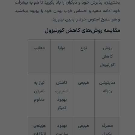
بخشیدن، پذیرش خود و دیگران را یاد بگیرید تا هم به پیشرفت
خود ادامه دهید و احساس خوب بودن خود را بهبود ببخشید
و هم سطح استرس خود را پایین بیاورید.
مقایسه روش‌های کاهش کورتیزول
روش
نوع
مزایا
معایب
کاهش
کورتیزول
مدیتیشن
طبیعی
کاهش
نیاز به
روزانه
استرس،
تمرین
بهبود
مداوم
تمرکز
مصرف
طبیعی
بهبود
هزینه‌بر،
مکمل
سلامت
اثرگذاری