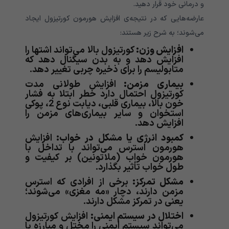
و درمانی خود قرار دهید.
عارضه‌هایی که در نتیجه‌ی افزایش هورمون کورتیزول ایجاد
می‌شوند؛ به شرح زیر هستند:
افزایش وزن:
کورتیزول بالا می‌تواند اشتها را
افزایش دهد و به بدن سیگنال دهد که
متابولیسم را برای ذخیره چربی تغییر دهد.
بیماری مزمن:
افزایش طولانی مدت
کورتیزول احتمال دارد خطر ابتلا به فشار
خون بالا، بیماری قلبی، دیابت نوع 2، پوکی
استخوان و سایر بیماری‌های مزمن را
افزایش دهد.
کمبود انرژی یا مشکل در خواب:
افزایش
هورمون استرس می‌تواند با تداخل با
هورمون‌ خواب (ملاتونین) بر کیفیت و
طول خواب تأثیر بگذارد.
مشکل تمرکز:
برخی از افرادی که استرس
مزمن دارند، دچار «مه مغزی» می‌شوند؛
یعنی در تمرکز مشکل دارند.
اختلال در سیستم ایمنی:
افزایش کورتیزول
می‌تواند سیستم ایمنی را مختل و مبارزه با