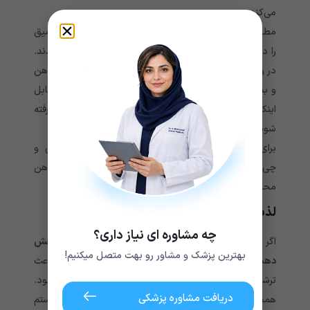
می‌کند.
مطالعات نشان داده شرکت‌کنندگان، پس از اینکه تنفس عمیق
را در برنامه خود قرار دادند، با کاهش کورتیزول مواجه شدند.
در واقع، هر نوع تمرینی که تأکید زیادی بر تنفس و ارتباط ذهن
و بدن داشته باشد، می‌تواند به عنوان پاسخی مؤثر در مقابل
اینکه
چگونه هورمون کورتیزول را کاهش دهیم
، در نظر گرفته
شود.
برای مثال، تمرین‌هایی نظیر مدیتیشن، یوگا، تای چی و
چی‌گونگ، بهترین نوع تمرینات تنفس برای آرام کردن ذهن
محسوب می‌شوند.
لذت ببرید و بخندید!
چه مشاوره ای نیاز داری؟
اگر می‌خواهید بدانید که
چگونه سطح کورتیزول را کاهش
بهترین پزشک و مشاور رو بهت متصل میکنیم!
دهیم
، باید بگوییم که تفریح کنید و بخندید! خندیدن باعث
ترشح اندورفین و سرکوب هورمون‌های استرس می‌شود.
دریافت مشاوره پزشکی
همچنین خنده با خلق‌وخوی بهتر، کاهش فشار خون و سیستم