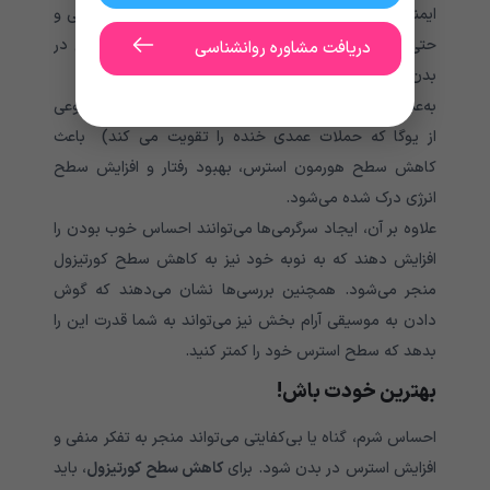
ایمنی قوی‌تر مرتبط است. جالب اینجا است که خنده واقعی و
حتی اجباری نیز می‌تواند منجر به کاهش سطح کورتیزول در
دریافت مشاوره روانشناسی
بدن شود!
به‌عنوان‌مثال، مطالعات نشان داده‌اند که خندیدن یوگا (نوعی
از یوگا که حملات عمدی خنده را تقویت می کند) باعث
کاهش سطح هورمون استرس، بهبود رفتار و افزایش سطح
انرژی درک شده می‌شود.
علاوه بر آن، ایجاد سرگرمی‌ها می‌توانند احساس خوب بودن را
افزایش دهند که به نوبه خود نیز به کاهش سطح کورتیزول
منجر می‌شود. همچنین بررسی‌ها نشان می‌دهند که گوش
دادن به موسیقی آرام بخش نیز می‌تواند به شما قدرت این را
بدهد که سطح استرس خود را کمتر کنید.
بهترین خودت باش!
احساس شرم، گناه یا بی‌کفایتی می‌تواند منجر به تفکر منفی و
افزایش استرس در بدن شود. برای
کاهش سطح کورتیزول
، باید