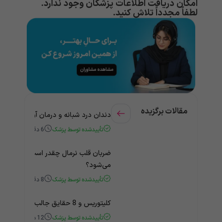
امکان دریافت اطلاعات پزشکان وجود ندارد.
لطفاً مجدداً تلاش کنید.
مقالات برگزیده
دندان درد شبانه و درمان آن + راهنمای
تأییدشده توسط پزشک
6
دقیقه
ضربان قلب نرمال چقدر است؟ چه زمانی
می‌شود؟
تأییدشده توسط پزشک
8
دقیقه
کلیتوریس و 8 حقایق جالب و باورنکردنی درباره آن
تأییدشده توسط پزشک
12
دقیقه