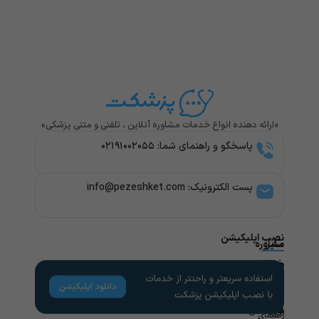
«ارائه دهنده انواع خدمات مشاوره آنلاین ، تلفنی و متنی پزشکی»
پاسخگو و راهنمای شما: ۰۲۱۹۱۰۰۲۰۵۵
پست الکترونیک: info@pezeshket.com​
نصب اپلیکیشن
سایر
مشاوره
پزشکی
خدمات
لینک
راهنمای
های
کاربران
مشاوره
تخصص
مفید
های
روانشناسی
راهنمای