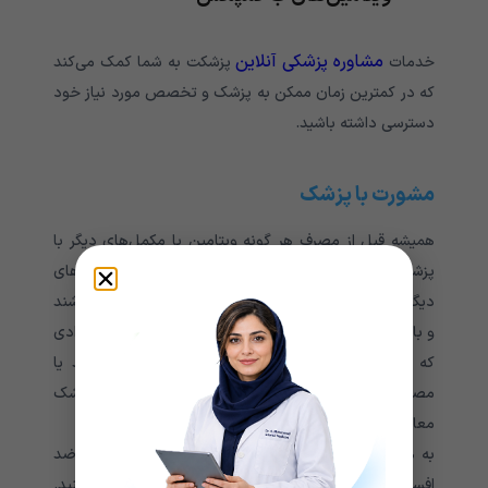
مشاوره پزشکی آنلاین
خدمات
پزشکت به شما کمک می‌کند
که در کمترین زمان ممکن به پزشک و تخصص مورد نیاز خود
دسترسی داشته باشید.
مشورت با پزشک
همیشه قبل از مصرف هر گونه ویتامین یا مکمل‌های دیگر با
پزشک معالج خود مشورت کنید. زیرا ممکن است با داروهای
دیگری که در حال حاضر مصرف می‌کنید، تداخل داشته باشند
و باعث بروز برخی عوارض نامطلوب شوند. به طور کلی، افرادی
که می‌خواهند دوز مصرفی داروی خود را کاهش دهند یا
مصرف داروهای ضد افسردگی را متوقف کنند، باید با پزشک
معالج خود مشورت کنند.
به هیچ عنوان بدون مشورت با پزشک، مصرف داروهای ضد
افسردگی یا سایر داروهای مرتبط با سلامت روان را قطع نکنید.