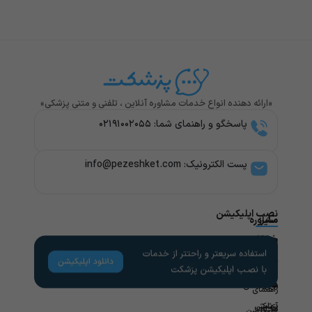
«ارائه دهنده انواع خدمات مشاوره آنلاین ، تلفنی و متنی پزشکی»
پاسخگو و راهنمای شما: ۰۲۱۹۱۰۰۲۰۵۵
پست الکترونیک: info@pezeshket.com​
نصب اپلیکیشن
سایر
مشاوره
پزشکی
خدمات
لینک
راهنمای
های
کاربران
مشاوره
تخصص
مفید
های
روانشناسی
راهنمای
پزشکی
آزمایش
مجله
اپلیکیشن