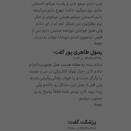
چپ دارم سرمو چپ و راست میکنم احساس
مکنم برق میگیره حالت تهوع دارم سرگیجه
دارم احساس میکنم همش میخوام از حال
برم بنظرتون من جیکار کنم ام ار ای دادم
ولی هنوز جوابش نیومده استرس دارم ینی از
قرص اینجوری شدم تروخدا جواب بدید
Reply
رسول طاهری پور
گفت:
۱۴۰۴-۰۳-۳۰ در ۱۱:۰۲
سلام بنده یه هفته هست عمل همورییدانجام
دادم الان دچار شوک الکتریکی در سر و دست
پا وگزگز دست و پا خواب رفتگی وگیجی شدم
ولی قبل از عمل این مشکل رو داشتم ولی
زیاد نبود الان بیشتر شده لطفاً پاسخ بدید
ممنون میشیم .
Reply
پزشکت
گفت:
۱۴۰۴-۰۴-۰۱ در ۱۲:۵۰