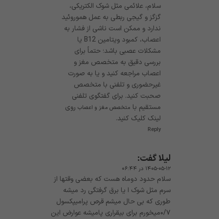
سلام، علائمی مثل شوک الکتریکی،
گزگز و گیجی ربطی به عمل هموروئید
ندارد و ممکن است ناشی از فشار به
اعصاب، کمبود ویتامین B12 یا
مشکلات عصبی باشد؛ حتماً برای
بررسی دقیق به متخصص مغز و
اعصاب مراجعه کنید و یا به صورت
غیرحضوری و تلفنی با متخصص
صحبت کنید. برای گفتگوی تلفنی
مستقیم با
روی
متخصص مغز و اعصاب
لینک کلیک کنید.
Reply
لیلا
گفت:
۱۴۰۵-۰۵-۱۲ در ۰۶:۴۴
سلام حدود دوماه هست که بعضی وقتها از
سرم مثل شوک ا یا برق گرفتگی رد میشه
طوری که بی حال میشم قرص پرامیپکسول
۰/۷میخورم برای بیقراری پامیشه عوارض این