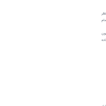
ظر
ام
سون
اده