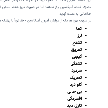
این مسئله طبیعی است که تمام داروها در کنار اثرات درمانی اصلی خ
مصرف کننده آمیکاسین رخ ندهند؛ اما در صورت بروز علائم ممکن اس
اطلاعاتی به دست آورید.
در صورت بروز هر یک از
عوارض آمپول آمیکاسین ۵۰۰
، فوراً با پزشک
کما
لرز
تشنج
تعریق
گیجی
تشنگی
سردرد
تحریک
گلو درد
بی حالی
افسردگی
تاری دید