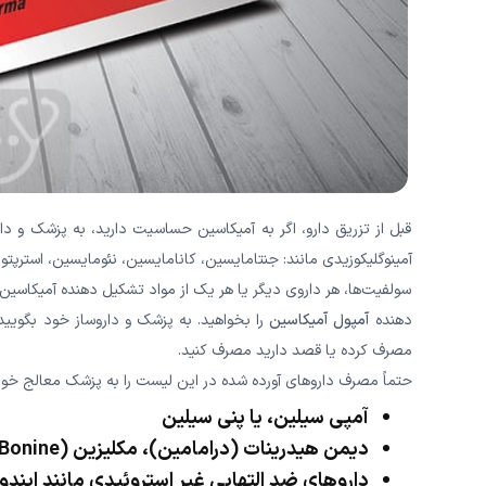
قبل از تزریق دارو، اگر به آمیکاسین حساسیت دارید، به پزشک و دا
آمینوگلیکوزیدی مانند: جنتامایسین، کانامایسین، نئومایسین، استرپتو
سولفیت‌ها، هر داروی دیگر یا هر یک از مواد تشکیل دهنده آمیکاسین 
دهنده
آمپول آمیکاسین
را بخواهید. به پزشک و داروساز خود بگویید
مصرف کرده یا قصد دارید مصرف کنید.
حتماً مصرف داروهای آورده شده در این لیست را به پزشک معالج خود
آمپی سیلین، یا پنی سیلین
دیمن هیدرینات (درامامین)، مکلیزین (Bonine)
داروهای ضد التهابی غیر استروئیدی مانند ایندومتاسین ((rbe