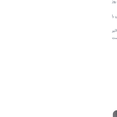
روز
 را
تاثیر
ست