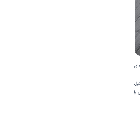
های
کیل
را