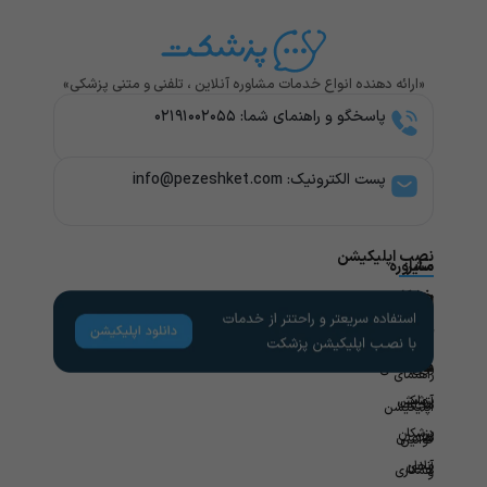
«ارائه دهنده انواع خدمات مشاوره آنلاین ، تلفنی و متنی پزشکی»
پاسخگو و راهنمای شما: ۰۲۱۹۱۰۰۲۰۵۵
پست الکترونیک: info@pezeshket.com​
نصب اپلیکیشن
سایر
مشاوره
پزشکی
خدمات
لینک
راهنمای
های
کاربران
مشاوره
تخصص
مفید
های
روانشناسی
راهنمای
پزشکی
آزمایش
مجله
اپلیکیشن
در
پزشکان
سلامتی
قوانین
محل
آنلاین
همکاری
و