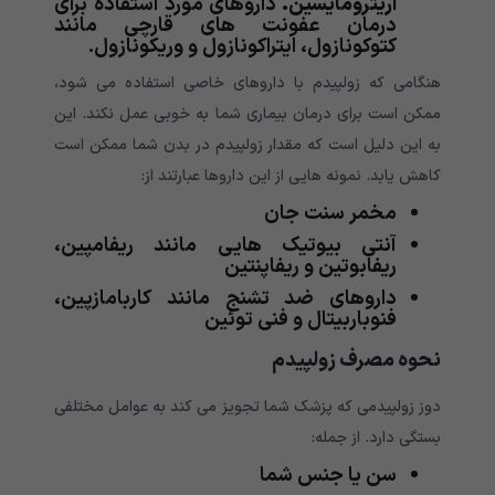
اریترومایسین.
داروهای مورد استفاده برای
درمان عفونت های قارچی مانند
کتوکونازول، ایتراکونازول و وریکونازول.
هنگامی که زولپیدم با داروهای خاصی استفاده می شود،
ممکن است برای درمان بیماری شما به خوبی عمل نکند. این
به این دلیل است که مقدار زولپیدم در بدن شما ممکن است
کاهش یابد. نمونه هایی از این داروها عبارتند از:
مخمر سنت جان
آنتی بیوتیک هایی مانند ریفامپین،
ریفابوتین و ریفاپنتین
داروهای ضد تشنج مانند کاربامازپین،
فنوباربیتال و فنی توئین
نحوه مصرف زولپیدم
دوز زولپیدمی که پزشک شما تجویز می کند به عوامل مختلفی
بستگی دارد. از جمله:
سن یا جنس شما