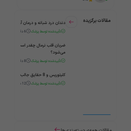
مقالات برگزیده
دندان درد شبانه و درمان آن + راهنمای
تأییدشده توسط پزشک
6
دقیقه
ضربان قلب نرمال چقدر است؟ چه زمانی
می‌شود؟
تأییدشده توسط پزشک
8
دقیقه
کلیتوریس و 8 حقایق جالب و باورنکردنی درباره آن
تأییدشده توسط پزشک
12
دقیقه
مقالات همه‌ی دسته‌بندی‌ها