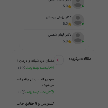
5.0
دکتر پژمان روحانی
5.0
دکتر الهام شمس
5.0
مقالات برگزیده
دندان درد شبانه و درمان آن + راهنمای
تأییدشده توسط پزشک
6
دقیقه
ضربان قلب نرمال چقدر است؟ چه زمانی
می‌شود؟
تأییدشده توسط پزشک
8
دقیقه
کلیتوریس و 8 حقایق جالب و باورنکردنی درباره آن