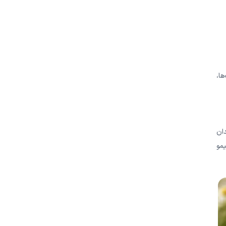
ها،
ان
یمو