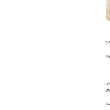
اه
ری
ین
رای
ید.