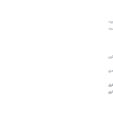
د،
ست؛
کین
دی
یق
اری