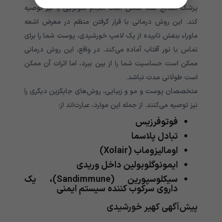
پزشک معالج شما ممکن است انجام فتوتراپی را نیز توصیه
کند. این روش درمانی با قرار گرفتن منظم در معرض اشعه
ماوراء بنفش تابیده از یک لامپ خورشیدی، پوست شما را برای
تماس با نور آفتاب آماده می‌کند. در واقع، این روش درمانی
ممکن است حساسیت شما را از بین ببرد، اما اثرات آن ممکن
است طولانی مدت نباشد.
متخصصان پوست و مو و زیبایی، روش‌های جایگزین دیگری را
نیز توصیه می‌کنند. از جمله این موارد، عبارت‌اند از:
فوتوفرزیس
تبادل پلاسما
اومالیزوماب (Xolair)
ایمونوگلوبولین داخل وریدی
سیکلوسپورین (Sandimmune)، یک
داروی سرکوب کننده سیستم ایمنی
پیش‌آگهی کهیر خورشیدی