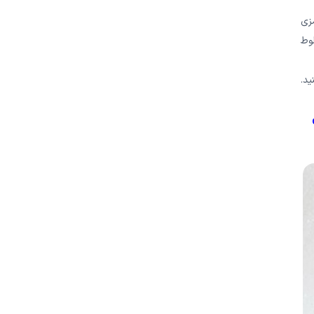
زی
لوط
ید.