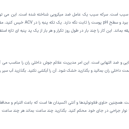
رکه سیب است. سرکه سیب یک عامل ضد میکروبی شناخته شده است. این می توا
باکتری هایی را که باعث عفونت در فولیکول های مو می شوند از بین ببرد و سطح pH پوست را ثابت نگه دارد. یک تکه پنبه ر
آن را خارج کرده و روی جوش قرار دهید. بگذارید حدود 10 دقیقه بماند. این کار را چند بار در طول روز تکرار و هر بار از یک پد پنبه ای تازه اس
ایی و ضد التهابی است. این امر مدیریت علائم جوش داخلی ران را مناسب می ک
مت داخلی ران بمالید و بگذارید خشک شود. آن را آبکشی نکنید. بگذارید آب سیر 
ست. همچنین حاوی فلاونوئیدها و آنتی اکسیدان ها است که باعث التیام و محا
ا نوار جراحی در جای خود محکم کنید. بگذارید چند ساعت بماند هر چند ساعت 