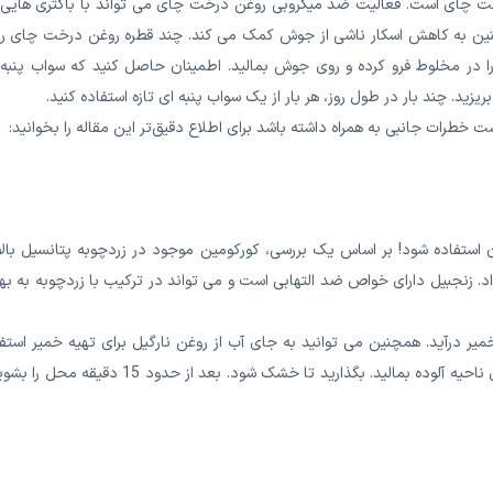
خت چای است. فعالیت ضد میکروبی روغن درخت چای می تواند با باکتری هایی 
نین به کاهش اسکار ناشی از جوش کمک می کند. چند قطره روغن درخت چای را 
ا در مخلوط فرو کرده و روی جوش بمالید. اطمینان حاصل کنید که سواب پنبه 
زید. چند بار در طول روز، هر بار از یک سواب پنبه ای تازه استفاده کنید.
 خطرات جانبی به همراه داشته باشد برای اطلاع دقیق‌تر این مقاله را بخوانید:
استفاده شود! بر اساس یک بررسی، کورکومین موجود در زردچوبه پتانسیل بالا
د. زنجبیل دارای خواص ضد التهابی است و می تواند در ترکیب با زردچوبه به به
میر درآید. همچنین می توانید به جای آب از روغن نارگیل برای تهیه خمیر استف
کنید. دستان خود را کاملاً بشویید و این خمیر را با انگشتان خود روی ناحیه آلوده بمالید. بگذارید تا خشک شود. بعد از حدود 15 