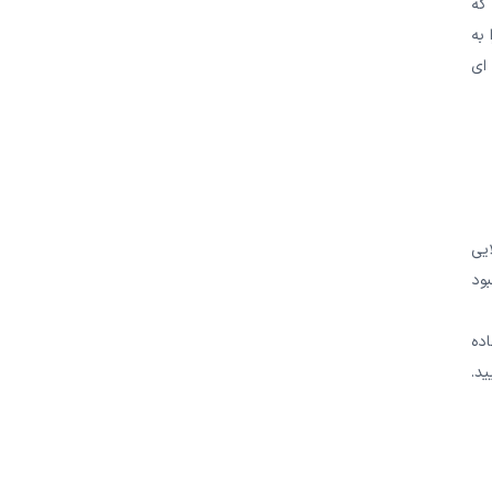
که
به
ای
یی
بود
اده
دقیقه محل را بشویید.