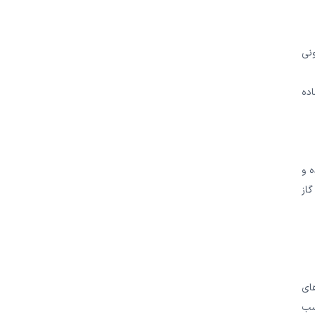
نی
اده
 و
گاز
ای
سب