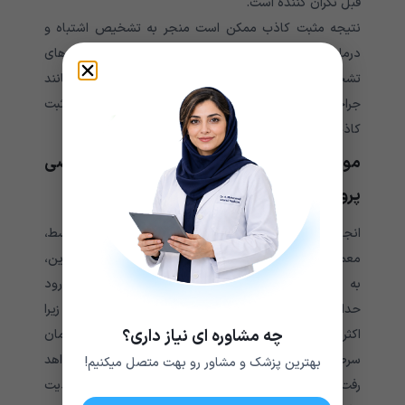
قبل نگران کننده است.
نتیجه مثبت کاذب ممکن است منجر به تشخیص اشتباه و
درمان بیش از حد و تمام خطرات مربوط به روش‌های
تشخیصی (مانند بیوپسی) و همچنین درمان‌ها (مانند
جراحی) شود. خطر عاطفی و روانی همراه با یک نتیجه مثبت
کاذب را نیز نمی‌توان دست کم گرفت.
موارد منع انجام تست آنتی‌ژن اختصاصی
پروستات
انجام آزمایش PSA، حداقل در مردان در معرض خطر متوسط،
معمولاً قبل از سن 40 سالگی توصیه نمی‌شود. علاوه بر این،
به طور کلی باید از غربالگری برای مردانی که انتظار نمی‌رود
حداقل برای 10 تا 15 سال آینده زندگی کنند، اجتناب شود. زیرا
چه مشاوره ای نیاز داری؟
اکثر سرطان‌های پروستات رشد آهسته دارند و خطر درمان‌
سرطان پروستات “متوسط” احتمالاً از مزایای آن فراتر خواهد
بهترین پزشک و مشاور رو بهت متصل میکنیم!
رفت. قبل از انجام آزمایش PSA رعایت هیچ نوع محدودیت