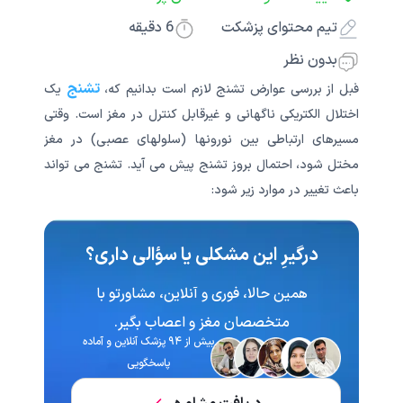
تیم محتوای پزشکت
6
دقیقه
بدون نظر
تشنج
قبل از بررسی عوارض تشنج لازم است بدانیم که،
یک
اختلال الکتریکی ناگهانی و غیرقابل کنترل در مغز است. وقتی
مسیرهای ارتباطی بین نورونها (سلولهای عصبی) در مغز
مختل شود، احتمال بروز تشنج پیش می آید. تشنج می تواند
باعث تغییر در موارد زیر شود:
درگیرِ این مشکلی یا سؤالی داری؟
همین حالا، فوری و آنلاین، مشاورتو با
متخصصان مغز و اعصاب بگیر.
بیش از ۹۴ پزشک آنلاین و آماده
پاسخگویی