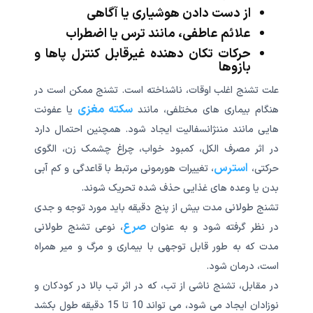
از دست دادن هوشیاری یا آگاهی
علائم عاطفی، مانند ترس یا اضطراب
حرکات تکان دهنده غیرقابل کنترل پاها و
بازوها
علت تشنج اغلب اوقات، ناشناخته است. تشنج ممکن است در
سکته مغزی
هنگام بیماری های مختلفی، مانند
یا عفونت
هایی مانند مننژانسفالیت ایجاد شود. همچنین احتمال دارد
در اثر مصرف الکل، کمبود خواب، چراغ چشمک زن، الگوی
استرس
حرکتی،
، تغییرات هورمونی مرتبط با قاعدگی و کم آبی
بدن یا وعده های غذایی حذف شده تحریک شوند.
تشنج طولانی مدت بیش از پنج دقیقه باید مورد توجه و جدی
صرع
در نظر گرفته شود و به عنوان
، نوعی تشنج طولانی
مدت که به طور قابل توجهی با بیماری و مرگ و میر همراه
است، درمان شود.
در مقابل، تشنج ناشی از تب، که در اثر تب بالا در کودکان و
نوزادان ایجاد می شود، می تواند 10 تا 15 دقیقه طول بکشد