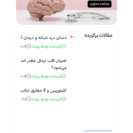
مقالات برگزیده
دندان درد شبانه و درمان آن + راهنمای
تأییدشده توسط پزشک
6
دقیقه
ضربان قلب نرمال چقدر است؟ چه زمانی
می‌شود؟
تأییدشده توسط پزشک
8
دقیقه
کلیتوریس و 8 حقایق جالب و باورنکردنی درباره آن
تأییدشده توسط پزشک
12
دقیقه