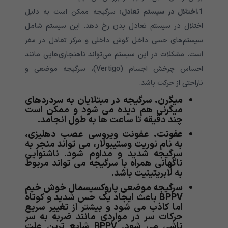
1.اختلال در سیستم تعادل:
سرگیجه ممکن است به دلیل
اختلال در سیستم تعادل بدن رخ دهد. این سیستم شامل
سیستم‌های حسی داخل گوش داخلی و مرکز تعادل در مغز
است. مشکلات در این سیستم می‌تواند ناهنجاری‌هایی مانند
احساس چرخش اجسام (Vertigo)، سرگیجه موضعی و
ناراحتی از حرکت باشد.
میگرن.
سرگیجه در مبتلایان به سردردهای
میگرنی هم دیده می شود و ممکن است
چند دقیقه تا ساعت ها به طول انجامد.
عفونت.
عفونت ویروسی عصب دهلیزی،
به نام نوریت وستیبولار، می تواند منجر به
سرگیجه شدید و مداوم شود. ناشنوایی
ناگهانی همراه با سرگیجه می تواند مربوط
به لابریتینیت باشد.
سرگیجه موضعی پاروکسیسمال خوش خیم
BPPV
باعث ایجاد یک حس شدید و کوتاه
اما کاذب می شود و بیشتر از تغییر سریع
حرکات سر در مواردی مانند ضربه به سر
ناشی می شود. BPPV شایع ترین علت