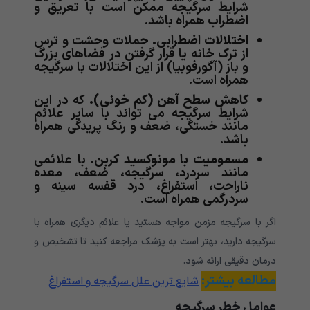
شرایط سرگیجه ممکن است با تعریق و
اضطراب همراه باشد.
اختلالات اضطرابی.
حملات وحشت و ترس
از ترک خانه یا قرار گرفتن در فضاهای بزرگ
و باز (آگورفوبیا) از این اختلالات با سرگیجه
همراه است.
کاهش سطح آهن (کم خونی).
که در این
شرایط سرگیجه می تواند با سایر علائم
مانند خستگی، ضعف و رنگ پریدگی همراه
باشد.
مسمومیت با مونوکسید کربن.
با علائمی
مانند سردرد، سرگیجه، ضعف، معده
ناراحت، استفراغ، درد قفسه سینه و
سردرگمی همراه است.
اگر با سرگیجه مزمن مواجه هستید یا علائم دیگری همراه با
سرگیجه دارید، بهتر است به پزشک مراجعه کنید تا تشخیص و
درمان دقیقی ارائه شود.
مطالعه بیشتر:
شایع ترین علل سرگیجه و استفراغ
عوامل خطر سرگیجه