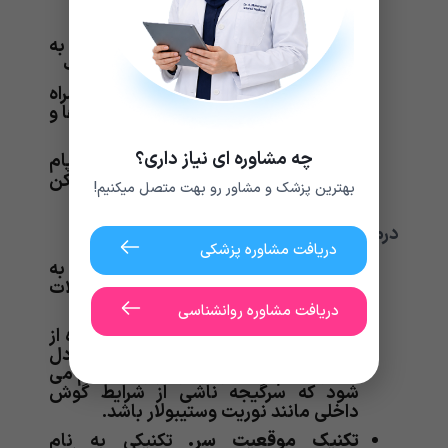
داروهای پیشگیری از حملات میگرن
قرص های ادرار آور در صورت ابتلا فرد به
بیماری منیر همراه با رژیم غذایی کم نمک
دارو های برای تسکین فوری سرگیجه همراه
با حالت تهوع از جمله آنتی هیستامین ها و
ضد آلرژیک ها
چه مشاوره ای نیاز داری؟
مانند دیازپام
داروهای ضد اضطراب
(Valium) و الپرازولام (Xanax) که ممکن
بهترین پزشک و مشاور رو بهت متصل میکنیم!
است باعث اعتیاد و خواب آلودگی شوند.
درمان
دریافت مشاوره پزشکی
روان درمانی.
روان درمانی در کمک به
افرادی که سرگیجه آن ها در اثر اختلالات
اضطرابی ایجاد می شود، موثر است.
دریافت مشاوره روانشناسی
تعادل درمانی
.
تعادل درمانی با استفاده از
تمرینات خاصی برای بهبود سیستم تعادل
بیمار انجام می گیرد و در مواردی انجام می
شود که سرگیجه ناشی از شرایط گوش
داخلی مانند نوریت وستیبولار باشد.
تکنیک موقعیت سر
.
تکنیکی به نام