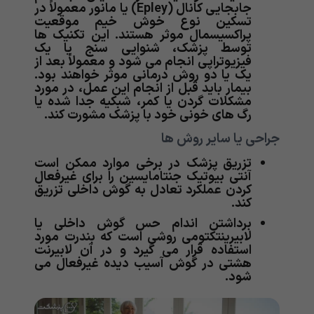
جابجایی کانال (Epley) یا مانور معمولاً در
تسکین نوع خوش خیم موقعیت
پراکسیسمال موثر هستند. این تکنیک ها
توسط پزشک، شنوایی سنج یا یک
فیزیوتراپی انجام می شود و معمولاً بعد از
یک یا دو روش درمانی موثر خواهند بود.
بیمار باید قبل از انجام این عمل، در مورد
مشکلات گردن یا کمر، شبکیه جدا شده یا
رگ های خونی خود با پزشک مشورت کند.
جراحی یا سایر روش ها
تزریق
پزشک در برخی موارد ممکن است
آنتی بیوتیک جنتامایسین را برای غیرفعال
کردن عملکرد تعادل به گوش داخلی تزریق
کند.
برداشتن اندام حس گوش داخلی یا
لابیرینتکتومی
روشی است که بندرت مورد
استفاده قرار می گیرد و در آن لابیرنت
هشتی در گوش آسیب دیده غیرفعال می
شود.