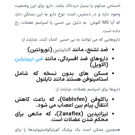
احساس مداوم یا بسیار دردناک باشد، دارو برای این وضعیت
وجود دارد و در دسترس است. نوع دارو به این بستگی دارد
که آیا MS آغوش به دلیل بی حسی یا اسپاسم عضلات رخ
داده است.
داروهایی که می توانند به بی حسی کمک کنند، عبارتند از:
ضد تشنج، مانند
(نورونتین)
گاباپنتین
داروهای ضد افسردگی، مانند
آمی تریپتیلین
(الاویل)
مسکن های بدون نسخه که شامل
استامینوفن هستند مانند تایلنول
داروها برای اسپاسم عضلات، عبارتند از:
باکلوفن (Gablofen)، که باعث کاهش
انتقال پیام بین اعصاب می شود.
تیزانیدین (Zanaflex)، که مانعی برای
محکم شدن عضلات است.
همچنین ممکن است یک پزشک کورتیکواستروئیدها را برای