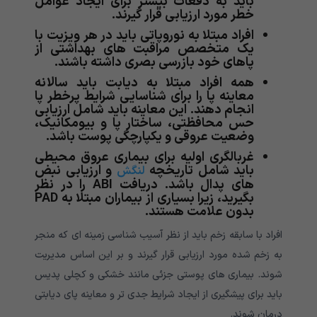
باید به دفعات بیشتر برای ایجاد عوامل
خطر مورد ارزیابی قرار گیرند.
افراد مبتلا به نوروپاتی باید در هر ویزیت با
یک متخصص مراقبت های بهداشتی از
پاهای خود بازرسی بصری داشته باشند.
همه افراد مبتلا به دیابت باید سالانه
معاینه پا را برای شناسایی شرایط پرخطر پا
انجام دهند. این معاینه باید شامل ارزیابی
حس محافظتی، ساختار پا و بیومکانیک،
وضعیت عروقی و یکپارچگی پوست باشد.
غربالگری اولیه برای بیماری عروق محیطی
باید شامل تاریخچه
و ارزیابی نبض
لنگش
های پدال باشد. دریافت ABI را در نظر
بگیرید، زیرا بسیاری از بیماران مبتلا به PAD
بدون علامت هستند.
افراد با سابقه زخم باید از نظر آسیب شناسی زمینه ای که منجر
به زخم شده مورد ارزیابی قرار گیرند و بر این اساس مدیریت
شوند. بیماری های پوستی جزئی مانند خشکی و کچلی پدیس
باید برای پیشگیری از ایجاد شرایط جدی تر و معاینه پای دیابتی
درمان شوند.