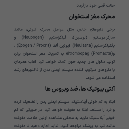
حالت قبلی خود بازگردد.
محرک مغز استخوان
برخی داروهای خاص مثل عوامل محرک کلونی، مانند
سارگراموستیم (لوسین)، فیلگراستیم (Neupogen) و
پگفیلگراستیم (Neulasta)، اپوتین آلفا (Epogen / Procrit) ،
وeltrombopag (Promacta) به تحریک مغز استخوان برای
تولید سلول های جدید خون کمک خواهد کرد. اغلب همزمان
با داروهای سرکوب کننده سیستم ایمنی بدن از فاکتورهای رشد
استفاده می شود.
آنتی بیوتیک ها، ضد ویروس ها
ابتلا به کم خونی آپلاستیک، سیستم ایمنی بدن را تضعیف کرده
و فرد را مستعد ابتلا به عفونت خواهد کرد. در صورتی که کم
خونی آپلاستیک دارید به محض مشاهده اولین علامت عفونت
مانند تب به پزشک مراجعه کنید. نباید اجازه دهید تا عفونت