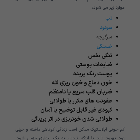
موارد زیر می شود:
تب
سردرد
سرگیجه
خستگی
تنگی نفس
ضایعات پوستی
پوست رنگ پریده
خون دماغ و خون ریزی لثه
ضربان قلب سریع یا نامنظم
عفونت های مکرر یا طولانی
کبودی غیر قابل توضیح یا آسان
طولانی شدن خونریزی در اثر بریدگی
کم خونی آپلاستیک ممکن است زندگی کوتاهی داشته و خیلی
زود بهبود یابد یا اینکه تبدیل به یک بیماری مزمن شود.