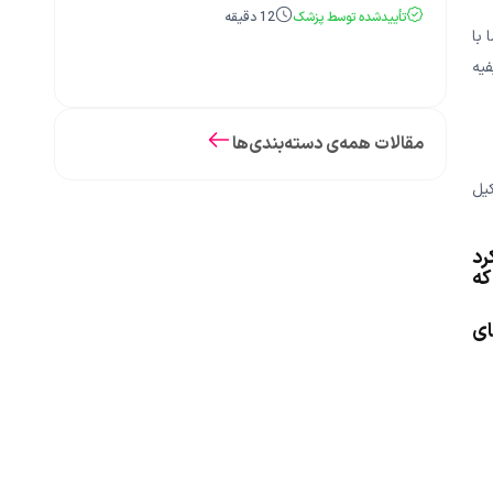
تأییدشده توسط پزشک
12
دقیقه
با
یه
مقالات همه‌ی دسته‌بندی‌ها
یل
رد
که
ای