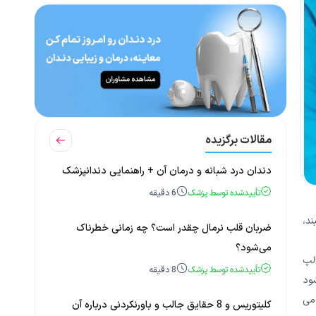
مقالات برگزیده
دندان درد شبانه و درمان آن + راهنمایی دندانپزشک
تأییدشده توسط پزشک
6
دقیقه
د،
ضربان قلب نرمال چقدر است؟ چه زمانی خطرناک
می‌شود؟
الپ
تأییدشده توسط پزشک
8
دقیقه
شود
می
کلیتوریس و 8 حقایق جالب و باورنکردنی درباره آن