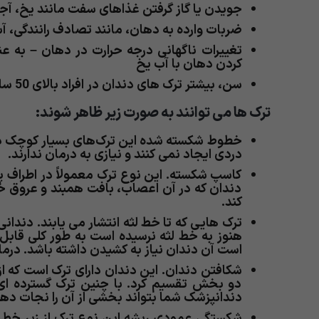
جویدن یا گاز گرفتن غذاهای سفت مانند یخ، آج
ضربات وارده به دهان، مانند تصادف رانندگی، 
تغییرات ناگهانی درجه حرارت در دهان – به 
کردن دهان با آب یخ
سن، بیشتر ترک های دندان در افراد بالای 50 سال رخ می دهد.
ترک ها می توانند به صورت زیر ظاهر شوند:
خطوط شکسته شده این ترک‌های بسیار کوچک در
دردی ایجاد نمی کنند و نیازی به درمان ندارند.
کاسپ شکسته. این نوع ترک معمولاً در اطراف پر
دندان که در آن اعصاب، بافت همبند و عروق خونی
کند.
ترک هایی که تا خط لثه انتشار می یابند. دندان
هنوز به خط لثه نرسیده است به طور کلی قابل
است آن دندان نیاز به کشیدن داشته باشد. درما
شکافتن دندان. این دندان دارای ترک است که از
دو بخش تقسیم کرد. با چنین ترک گسترده ای،
دندانپزشک شما بتواند بخشی از آن را نجات دهد
شکستگی عمودی ریشه این نوع ترک از زیر خط ل