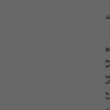
نک
یچ
رم
می
ما
کن
به
ست
دی