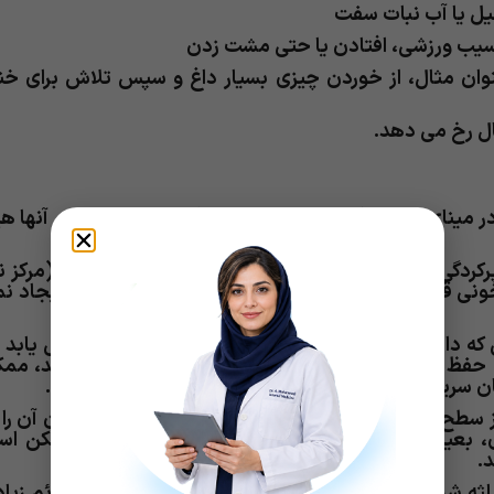
یل یا آب نبات سفت
آسیب ورزشی، افتادن یا حتی مشت زدن
عنوان مثال، از خوردن چیزی بسیار داغ و سپس تلاش برای خ
 مینای دندان (پوشش قوی بیرونی) دندان‌ها هستند. آنها ه
کردگی دندان ایجاد می شود. معمولاً روی پالپ دندان (مرکز ن
 قرار دارند) تأثیر نمی گذارد و در نتیجه درد زیادی ایجاد ن
ی که دارای یک ترک عمودی است که از طریق آن امتداد می یابد ا
 حفظ است. با این حال، اگر ترک تا خط لثه گسترش یابد، مم
ن سریع بهترین شانس را برای حفظ دندان ارائه می دهد.
 سطح آن تا زیر خط لثه حرکت می کند. در واقع می توان آن را 
 بعید است که بتوان کل دندان را نجات داد، اما ممکن ا
.
ثه شروع شده و به سمت بالا حرکت می کند. اغلب علائم زیا