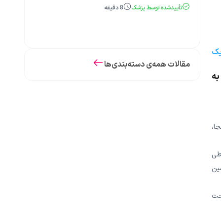
تأییدشده توسط پزشک
8
دقیقه
یک
مقالات همه‌ی دسته‌بندی‌ها
به
ا،
 طی
ین
حت