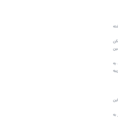
شته
کن
ین
 به
به
این
به