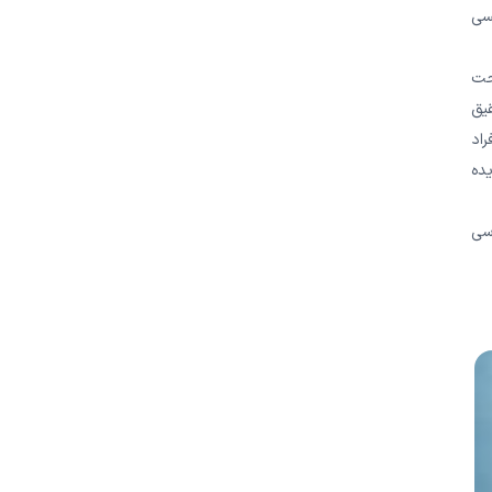
سی
حت
قیق
راد
یده
سی