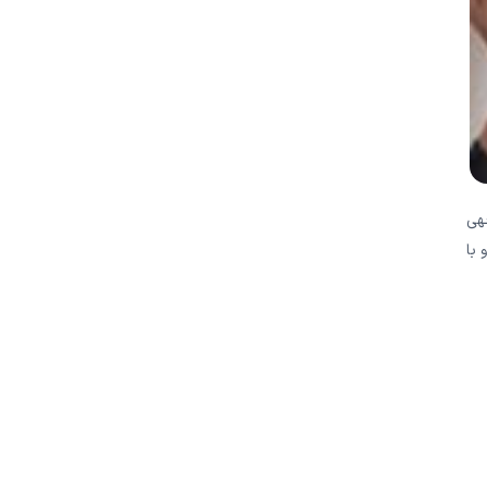
جهی
 با