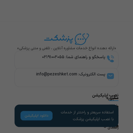
«ارائه دهنده انواع خدمات مشاوره آنلاین ، تلفنی و متنی پزشکی»
پاسخگو و راهنمای شما: ۰۲۱۹۱۰۰۲۰۵۵
پست الکترونیک: info@pezeshket.com​
نصب اپلیکیشن
سایر
مشاوره
پزشکی
خدمات
لینک
راهنمای
های
کاربران
مشاوره
تخصص
مفید
های
روانشناسی
راهنمای