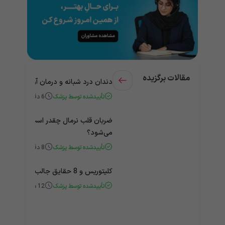
مقالات برگزیده
دندان درد شبانه و درمان آن + راهنمای
تأییدشده توسط پزشک
6
دقیقه
ضربان قلب نرمال چقدر است؟ چه زمانی
می‌شود؟
تأییدشده توسط پزشک
8
دقیقه
کلیتوریس و 8 حقایق جالب و باورنکردنی درباره آن
تأییدشده توسط پزشک
12
دقیقه