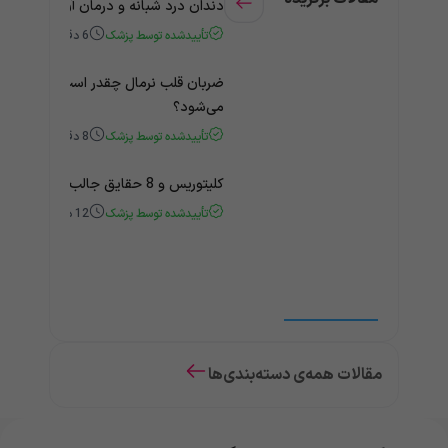
دندان درد شبانه و درمان آن + راهنمای
تأییدشده توسط پزشک
6
دقیقه
ضربان قلب نرمال چقدر است؟ چه زمانی
می‌شود؟
تأییدشده توسط پزشک
8
دقیقه
کلیتوریس و 8 حقایق جالب و باورنکردنی درباره آن
تأییدشده توسط پزشک
12
دقیقه
مقالات همه‌ی دسته‌بندی‌ها