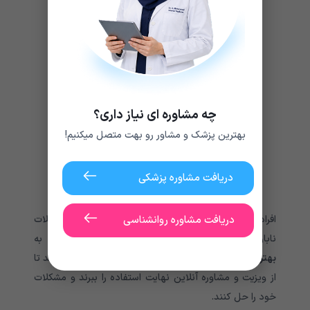
خون در ادرار
نیاز فوری به دستشویی
در ناحیه کمر، لگن و پهلوها
مشکل در ادرار
بی‌اختیاری ادرار
چه مشاوره ای نیاز داری؟
ضعیف‌بودن و قطع‌شدن جریان ادرار
احساس درد یا سوزش هنگام دستشویی
بهترین پزشک و مشاور رو بهت متصل میکنیم!
کاهش میل جنسی
برجستگی در بیضه
دریافت مشاوره پزشکی
مشکل در نعوظ و حفظ آن
افراد در صورت بروز هر یک از بیماری‌هایی مانند مشکلات
دریافت مشاوره روانشناسی
ناباروری مردان و بیماری‌های دستگاه تناسلی و… باید به
بهترین متخصص کلیه و مجاری ادراری در تهران
مراجعه کنند تا
از ویزیت و مشاوره آنلاین نهایت استفاده را ببرند و مشکلات
خود را حل کنند.