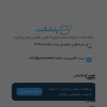
«ارائه دهنده انواع خدمات مشاوره آنلاین ، تلفنی و متنی پزشکی»
پاسخگو و راهنمای شما: ۰۲۱۹۱۰۰۲۰۵۵
پست الکترونیک: info@pezeshket.com​
نصب اپلیکیشن
سایر
مشاوره
پزشکی
خدمات
لینک
راهنمای
های
کاربران
مشاوره
تخصص
مفید
های
روانشناسی
راهنمای
پزشکی
آزمایش