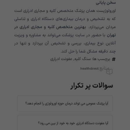
سخن پایانی
اورولوژیست همان پزشک متخصص کلیه و مجاری ادراری است
که به تشخیص و درمان بیماری‌های دستگاه ادراری و تناسلی
مردان می‌پردازد.
بهترین متخصص کلیه و مجاری ادراری در
تهران
با حضور در سایت پزشکت می‌تواند به مشاوره و ویزیت
آنلاین نوع بیماری، بررسی و تشخیص آن بپردازد و تنها در
چند دقیقه مشکل شما را حل کند.
برچسب ها:
سنگ کلیه
,
عفونت ادراری
منابع:
healthdirect
سوالات پر تکرار
آیا پزشک عمومی می تواند درمان حوزه اورولوژی را انجام دهد؟
پزشکان عمومی به درمان بیماری‌هایی از جمله
سرماخوردگی، آنفولانزا، آسیب‌های جزئی و بیماری‌های
آیا عفونت دستگاه ادراری خود به خود از بین می رود؟
مزمن مانند دیابت و فشارخون می‌پردازند؛ اما در تشخیص