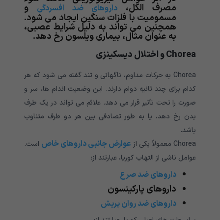
مصرف الکل،
و
داروهای ضد افسردگی
مسمومیت با فلزات سنگین ایجاد می شود.
همچنین می تواند به دلیل شرایط عصبی،
به عنوان مثال، بیماری ویلسون رخ دهد.
Chorea و اختلال دیسکینزی
Chorea به حرکات مداوم، ناگهانی و تند گفته می شود که هر
کدام برای چند ثانیه دوام دارند. این وضعیت اندام ها، سر و
صورت را تحت تأثیر قرار می دهد. علائم می تواند در یک طرف
بدن رخ دهد، یا به طور تصادفی بین هر دو طرف متناوب
باشد.
عوارض جانبی داروهای خاص
Chorea معمولاً یکی از
است.
عوامل ناشی از التهاب کوریا، عبارتند از:
داروهای ضد صرع
داروهای پارکینسون
داروهای ضد روان پریش