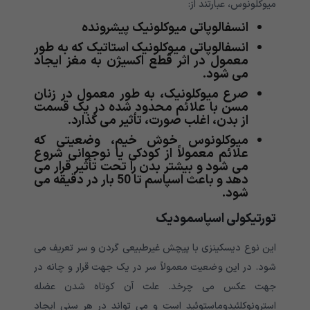
میوکلونوس، عبارتند از:
انسفالوپاتی میوکلونیک پیشرونده
انسفالوپاتی میوکلونیک استاتیک که به طور
معمول در اثر قطع اکسیژن به مغز ایجاد
می شود.
صرع میوکلونیک، به طور معمول در زنان
مسن با علائم محدود شده در یک قسمت
از بدن، اغلب صورت، تأثیر می گذارد.
میوکلونوس خوش خیم، وضعیتی که
علائم معمولاً از کودکی یا نوجوانی شروع
می شود و بیشتر بدن را تحت تأثیر قرار می
دهد و باعث اسپاسم تا 50 بار در دقیقه می
شود.
تورتیکولی اسپاسمودیک
این نوع دیسکینزی با پیچش غیرطبیعی گردن و سر تعریف می
شود. در این وضعیت معمولاً سر در یک جهت قرار و چانه در
جهت عکس می چرخد. علت آن کوتاه شدن عضله
استرونوکلئیدوماستوئید است و می تواند در هر سنی ایجاد