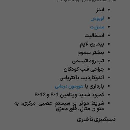
سایر علت های اصلی کوریا، عبارتند از:
ایدز
لوپوس
مننژیت
انسفالیت
بیماری لایم
بیشتر سموم
تب روماتیسمی
جراحی قلب کودکان
آندوکاردیت باکتریایی
بارداری یا
هورمون درمانی
کمبود شدید ویتامین B-1 و B-12
شرایط موثر بر سیستم عصبی مرکزی، به
عنوان مثال، فلج مغزی
دیسکینزی تأخیری