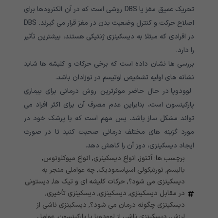
تحریک عمیق مغز یا DBS روشی است که در آن الکترودها برای
اصلاح حرکت و کنترل وضعیت بدن در مغز قرار می گیرند. DBS
در افرادی که مبتلا به دیسکینزی ژنتیکی هستند، بیشترین تأثیر
را دارد.
بررسی ها نشان داده است که برخی حرکات و کلیشه ها شاید
نشانه های اولیه تشخیص اوتیسم در نوزادان باشد.
لوودوپا در حال حاضر موثرترین روش درمانی برای بیماری
پارکینسون است، بنابراین عدم مصرف آن برای اکثر افراد می
تواند مشکل ساز باشد. پس مهم است که با پزشک خود در
مورد گزینه های مختلف درمانی صحبت کنید تا در صورت
ایجاد دیسکینزی، دوز آن را کاهش دهد.
برچسب ها:
آتتوز
,
انواع دیسکینزی
,
انواع میوکلونوس
,
بالیسم
,
تورتیکولی اسپاسمودیک
,
چه عواملی منجر به
دیسکینزی می شود؟
,
حرکات کلیشه ای و تیک ها
,
دیستونی
در مقابل دیسکینزی
,
دیسکینزی
,
دیسکینزی تأخیری
,
دیسکینزی چگونه درمان می شود؟
,
دیسکینزی ناشی از
لرزش
,
دیسکینزی ناشی از لوودوپا یا پارکینسون
,
عوامل