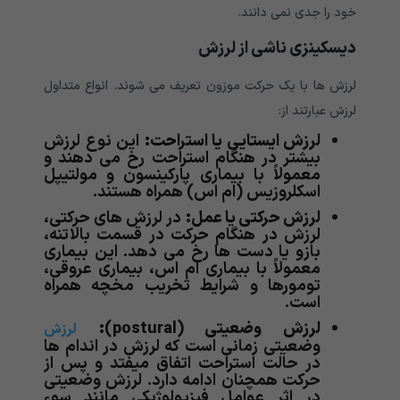
خود را جدی نمی دانند.
دیسکینزی ناشی از لرزش
لرزش ها با یک حرکت موزون تعریف می شوند. انواع متداول
لرزش عبارتند از:
لرزش
ایستایی یا استراحت:
این نوع لرزش
بیشتر در هنگام استراحت رخ می دهند و
معمولاً با بیماری پارکینسون و مولتیپل
اسکلروزیس (ام اس) همراه هستند.
لرزش
حرکتی یا عمل:
در لرزش های حرکتی،
لرزش در هنگام حرکت در قسمت بالاتنه،
بازو یا دست ها رخ می دهد. این بیماری
معمولاً با بیماری ام اس، بیماری عروقی،
تومورها و شرایط تخریب مخچه همراه
است.
لرزش
وضعیتی
(postural):
لرزش
وضعیتی زمانی است که لرزش در اندام ها
در حالت استراحت اتفاق میفتد و پس از
حرکت همچنان ادامه دارد. لرزش وضعیتی
در اثر عوامل فیزیولوژیکی مانند سوء