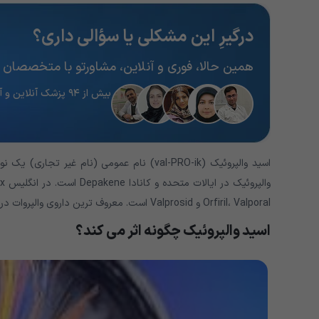
درگیرِ این مشکلی یا سؤالی داری؟
همین حالا، فوری و آنلاین، مشاورتو با متخصصان 
بیش از ۹۴ پزشک آنلاین و آماده پاسخگویی
اسید والپروئیک (val-PRO-ik) نام عمومی (نا
Orfiril، Valporal و Valprosid است. معروف ترین داروی والپروات در ایالات متحده با نام تجاری Depakote است.
اسید والپروئیک چگونه اثر می کند؟