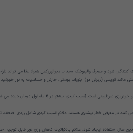
نندگان شود و مصرف والپروئیک اسید یا دیوالپروکس همراه غذا می تواند نارا
تی مانند آلوپسی (ریزش مو)، بثورات پوستی، خارش و حساسیت به نور خورشید 
جدی ترین عوارض جانبی ناشی از این دارو آسیب کبدی، پانکراتیت و خونریزی غیرطبیعی است. آسیب کبدی بیشتر در 6 ماه اول درما
می کنند در معرض خطر بیشتری هستند. علائم آسیب کبدی شامل زردی، ضعف، تو
ندین سال استفاده ایجاد شود. علائم پانکراتیت کاهش وزن غیر قابل توجیه، ح