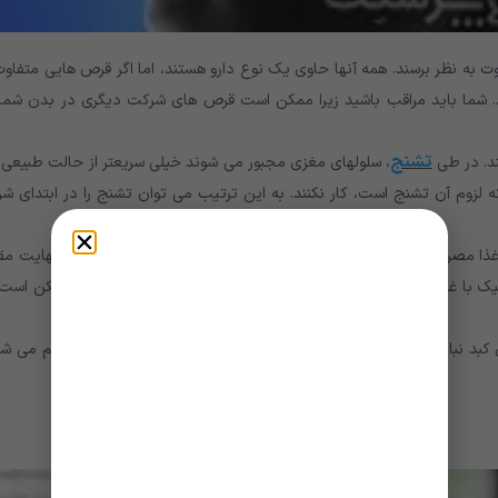
ه نظر برسند. همه آنها حاوی یک نوع دارو هستند، اما اگر قرص هایی متفاوت 
د. شما باید مراقب باشید زیرا ممکن است قرص های شرکت دیگری در بدن شما 
تشنج
د. در طی
، سلولهای مغزی مجبور می شوند خیلی سریعتر از حالت طبیعی ک
 لزوم آن تشنج است، کار نکنند. به این ترتیب می توان تشنج را در ابتدای شر
غذا مصرف شود، رسیدن به خون (و مغز) بیشتر طول می کشد، اما در نهایت مقد
ئیک با غذا اتفاق میفتد در طول درمان طولانی مدت مهم نیست، اما ممکن است 
ری کبد نباید آن را مصرف کنند. هرکسی که داروهای دیگری که در کبد هضم می ش