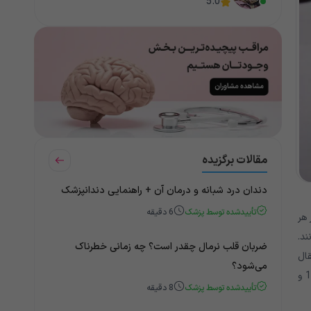
5.0
مقالات برگزیده
دندان درد شبانه و درمان آن + راهنمایی دندانپزشک
تأییدشده توسط پزشک
6
دقیقه
هر
ند.
ضربان قلب نرمال چقدر است؟ چه زمانی خطرناک
ثرات خود را اعمال می کند. GABA یک انتقال
می‌شود؟
دهنده عصبی است، ماده شیمیایی که اعصاب برای برقراری ارتباط با یکدیگر استفاده می کنند. سازمان غذا و دارو، اسید والپروئیک را در فوریه 1978 و
تأییدشده توسط پزشک
8
دقیقه