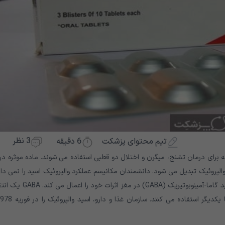
3 نظر
6
دقیقه
تیم محتوای پزشکت
برای درمان تشنج، میگرن و اختلال دو قطبی استفاده می شوند. ماده موثره در 
پروئیک تبدیل می شود. دانشمندان مکانیسم عملکرد والپروئیک اسید را نمی دان
مشهورترین نظریه این است که اسید والپروئیک با افزایش غلظت اسید گاما-آمینوبوتیریک (GABA) در مغز ا