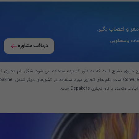
مغز و اعصاب بگیر.
دریافت مشاوره
م غیر تجاری) یک نوع داروی تشنج است که به طور گسترده استفاده می شود. شکل نام تجاری ا
والپروئیک در ایالات متحده و کانادا Depakene است. در انگلیس Convulex است. نام های تجاری مورد