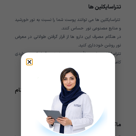
تتراسایکلین ها
تتراسایکلین ها می توانند پوست شما را نسبت به نور خورشید
و منابع مصنوعی نور حساس کنند.
در هنگام مصرف این دارو ها از قرار گرفتن طولانی در معرض
نور روشن خودداری کنید.
تتراسایکلین ها معمولاً توصیه نمی شوند، مگر اینکه در مواردی
کاملاً ضروری باشند:
افراد مبتلا به بیماری کلیوی
افراد مبتلا به بیماری کبد
مبتلایان به بیماری خود ایمنی به نام
لوپوس
کودکان زیر 12 سال
زنان باردار یا شیرده
ماکرولیدها