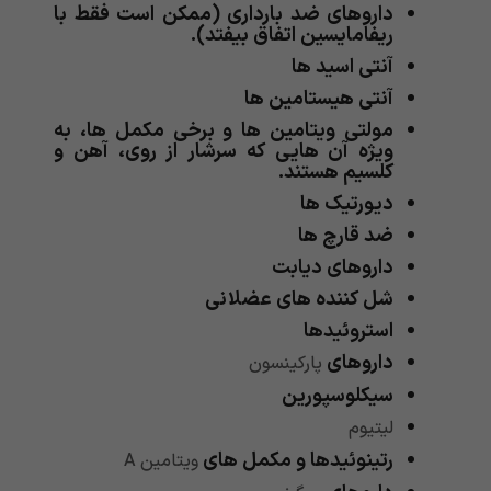
داروهای ضد بارداری (ممکن است فقط با
ریفامایسین اتفاق بیفتد).
آنتی اسید ها
آنتی هیستامین ها
مولتی ویتامین ها و برخی مکمل ها، به
ویژه آن هایی که سرشار از روی، آهن و
کلسیم هستند.
دیورتیک ها
ضد قارچ ها
داروهای دیابت
شل کننده های عضلانی
استروئیدها
داروهای
پارکینسون
سیکلوسپورین
لیتیوم
رتینوئیدها و مکمل های
ویتامین A