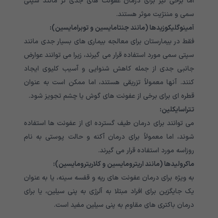
اما برخی نیز برای درمان عفونت های جدی تر مانند سپتی
سمی و مننژیت موثر هستند.
آمینوگلیکوزیدها (مانند جنتامایسین و توبرامایسین):
فقط در بیمارستان برای معالجه بیماری های بسیار جدی مانند
سپتی سمی مورد استفاده قرار می گیرند، زیرا می توانند عوارض
جانبی جدی از جمله کاهش شنوایی و آسیب کلیوی ایجاد
کنند. آنها معمولاً تزریقی هستند، اما ممکن است به عنوان
قطره ای برای برخی از عفونت های گوش یا چشم تجویز شود.
تتراسایکلین:
می توانند برای درمان طیف گسترده ای از عفونت ها استفاده
شوند، اما معمولاً برای درمان آکنه و حالت پوستی به نام
روزاسه مورد استفاده قرار می گیرند.
ماکرولیدها (مانند اریترومایسین و کلاریترومایسین):
به ویژه برای درمان عفونت های ریه و قفسه سینه، یا به عنوان
یک جایگزین برای افراد مبتلا به آلرژی به پنی سیلین، یا برای
درمان باکتری های مقاوم به پنی سیلین مفید است.