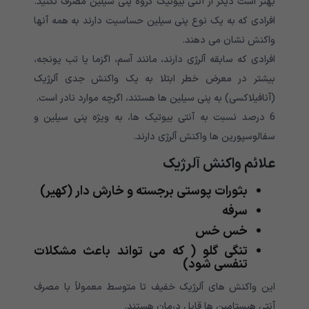
بهتر است دیگر از آنتی بیوتیک گروه پنی سیلین مصرف نکنید.
افرادی که به یک نوع پنی سیلین حساسیت دارند به همه آنها
واکنش نشان می دهند.
افرادی که سابقه آلرژی دارند، مانند آسم، اگزما یا تب یونجه،
بیشتر در معرض خطر ابتلا به یک واکنش جدی آلرژیک
(آنافیلاکسی) به پنی سیلین ها هستند، اگرچه موارد نادر است.
6 درصد نسبت به آنتی بیوتیک ها، به ویژه پنی سیلین و
سفالوسپورین ها واکنش آلرژی دارند.
علائم واکنش آلرژیک
بثورات پوستی برجسته و خارش دار (کهیر)
سرفه
خس خس
تنگی گلو ( که می تواند باعث مشکلات
تنفسی شود)
این واکنش های آلرژیک خفیف تا متوسط ​​معمولاً با مصرف
آنتی هیستامین ها قابل درمان هستند.